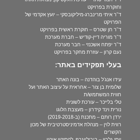
וחוקרת בפרויקט
ד"ר איתי מרינברג-מיליקובסקי – יועץ אקדמי של
הפרויקט
ד"ר חן שטרס – חוקרת ראשית בפרויקט
ד"ר מוריה דיין-קודיש – חברת מערכת
ד"ר יפתח אשכנזי – חבר מערכת
נעם קרון – עוזרת מחקר בפרויקט
בעלי תפקידים באתר:
עידו אנג'ל בוהדנה – בונה האתר
שלומית בן צור – אחראית על עיצוב האתר ועל
חווית המשתמש/ת
טלי בלייכר – עורכת לשונית
נורית וינד קידרון – מעצבת הלוגו
ירדן רותם – מתכנת (ב-2019-2018)
רווית לוין – מנהלת אדמיניסטרטיבית של מכון
הקשרים
יוסי גלרון – ביביליוגרף, לקסיקון אוהיו