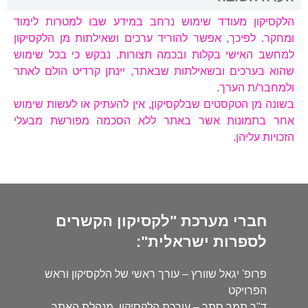
הלקסיקון מעודד שימוש נרחב במידע שבו למטרות לימוד
ומחקר. לפיכך, אפשר להוריד ערכים ושאילתות מן הלקסיקון
למחשב האישי בקלות ובכמה תצורות. נבקש כי בכל שימוש
שהוא בערכים ובשאילתות שבאתר, יינתן קרדיט הולם לאתר
ולמחבר/ת הערך.
בשונה מן הטקסטים שבלקסיקון, אין להעתיק או לעשות שימוש
אחר בתמונות אשר באתר ללא הסכמה מפורשת מבעלי
הזכויות עליהן.
חברי מערכת "לקסיקון הקשרים
לספרות ישראלית":
פרופ' יגאל שוורץ – עורך ראשי של הלקסיקון וראש
הפרויקט
ד"ר תמר סתר – עורכת הלקסיקון, מנהלת האתר