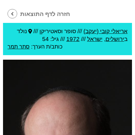
חזרה לדף התוצאות
אריאלי קובי (יעקב)
///
סופר וסאטיריקן ///
נולד
ב
ירושלים
,
ישראל
///
1972
/// גיל: 54
כותב/ת הערך:
סתר תמר