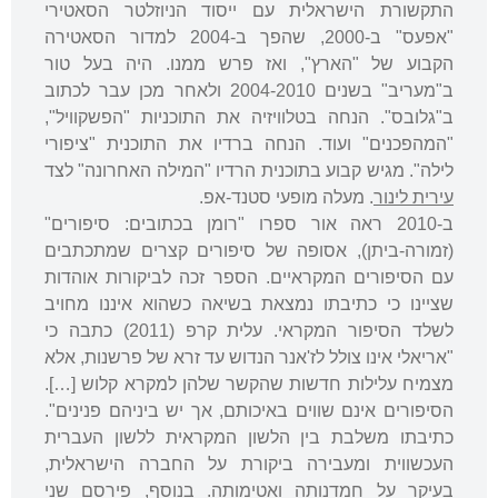
התקשורת הישראלית עם ייסוד הניוזלטר הסאטירי
"אפעס" ב-2000, שהפך ב-2004 למדור הסאטירה
הקבוע של "הארץ", ואז פרש ממנו. היה בעל טור
ב"מעריב" בשנים 2004-2010 ולאחר מכן עבר לכתוב
ב"גלובס". הנחה בטלוויזיה את התוכניות "הפשקוויל",
"המהפכנים" ועוד. הנחה ברדיו את התוכנית "ציפורי
לילה". מגיש קבוע בתוכנית הרדיו "המילה האחרונה" לצד
עירית לינור
. מעלה מופעי סטנד-אפ.
ב-2010 ראה אור ספרו "רומן בכתובים: סיפורים"
(זמורה-ביתן), אסופה של סיפורים קצרים שמתכתבים
עם הסיפורים המקראיים. הספר זכה לביקורות אוהדות
שציינו כי כתיבתו נמצאת בשיאה כשהוא איננו מחויב
לשלד הסיפור המקראי. עלית קרפ (2011) כתבה כי
"אריאלי אינו צולל לז'אנר הנדוש עד זרא של פרשנות, אלא
מצמיח עלילות חדשות שהקשר שלהן למקרא קלוש […].
הסיפורים אינם שווים באיכותם, אך יש ביניהם פנינים".
כתיבתו משלבת בין הלשון המקראית ללשון העברית
העכשווית ומעבירה ביקורת על החברה הישראלית,
בעיקר על חמדנותה ואטימותה. בנוסף, פירסם שני