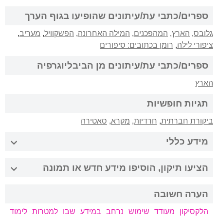
ספרים/כתבי עת/עיתונים שהופיעו בגוף הערך
גלובס
,
הארץ
,
המהפכנים
,
המילה האחרונה
,
הפשקוויל
,
מעריב
,
ציפורי לילה
,
רומן בכתובים: סיפורים
ספרים/כתבי עת/עיתונים מן הביבליוגרפיה
הארץ
תגיות חופשיות
ביקורת חברתית
,
חרדיות
,
מקרא
,
סאטירה
מידע כללי
הציעו תיקון, הוסיפו מידע חדש או תמונה
הערה חשובה
הלקסיקון מעודד שימוש נרחב במידע שבו למטרות לימוד