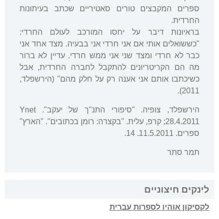
ספרים המקבצים טורים סאטיריים שכתב בעיתונות
החרדית.
בראיונות דיבר על יחסו המורכב לעולם החרדי:
"כששואלים אותי אם אני חרדי אני בבעיה. מצד אחד אני
כבר לא חרדי ומצד שני אני ממש חרדי. עדיין לא ברור
מה הם הקריטריונים להתקבל לחברה החרדית, אבל
כשיכתבו אותם אני אענה רק על חלק מהם" (הירשפלד,
2011).
הירשפלד, צופיה. "סיפורי התנ"ך של יעקב". Ynet
28.4.2011; קרפ, עלית. "בקצרה: רומן בכתובים". "הארץ"
ספרים. 11.5.2011. 14.
תמר סתר
לינקים חיצוניים
לקסיקון אוהיו לספרות עברית