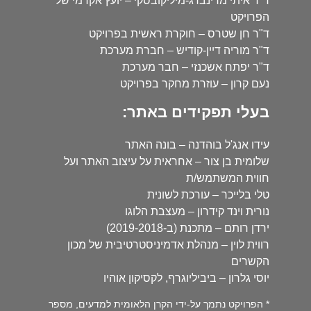
ד"ר איתי מרינברג-מיליקובסקי – יועץ אקדמי של
הפרויקט
ד"ר חן שטרס – חוקרת ראשית בפרויקט
ד"ר מוריה דיין-קודיש – חברת מערכת
ד"ר יפתח אשכנזי – חבר מערכת
נעם קרון – עוזרת מחקר בפרויקט
בעלי תפקידים באתר:
עידו אנג'ל בוהדנה – בונה האתר
שלומית בן צור – אחראית על עיצוב האתר ועל
חווית המשתמש/ת
טלי בלייכר – עורכת לשונית
נורית וינד קידרון – מעצבת הלוגו
ירדן רותם – מתכנת (ב-2019-2018)
רווית לוין – מנהלת אדמיניסטרטיבית של מכון
הקשרים
יוסי גלרון – ביביליוגרף, לקסיקון אוהיו
* הפרויקט נתמך על-ידי הקרן הלאומית למדעים, מספר