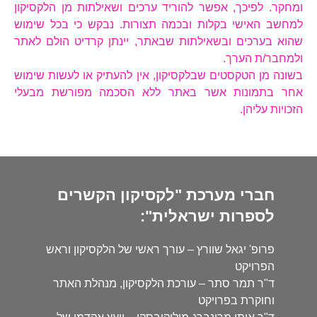
ומחקר. לפיכך, אפשר להוריד ערכים ושאילתות מן הלקסיקון
למחשב האישי בקלות ובכמה תצורות. נבקש כי בכל שימוש
שהוא בערכים ובשאילתות שבאתר, יינתן קרדיט הולם לאתר
ולמחבר/ת הערך.
בשונה מן הטקסטים שבלקסיקון, אין להעתיק או לעשות שימוש
אחר בתמונות אשר באתר ללא הסכמה מפורשת מבעלי
הזכויות עליהן.
חברי מערכת "לקסיקון הקשרים
לספרות ישראלית":
פרופ' יגאל שוורץ – עורך ראשי של הלקסיקון וראש
הפרויקט
ד"ר תמר סתר – עורכת הלקסיקון, מנהלת האתר
וחוקרת בפרויקט