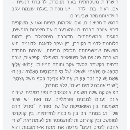
הישרדות משפחתית בעיר מנוכרת. לדוברת הנשית –
אם, רעיה, בת וילדה – יש נוכחות בעלת עוצמה עקב
הווידוי והמצוקה שבשירים.
הרגשות הקיצוניים, זעם, אלימות, קיפוח וגעגוע, משקפים
דיכוי ועזובה חברתיים שמערערים את היציבות הנפשית,
הזוגית והמשפחתית. הדוברת מיטלטלת בין דמות
הלוחמת לדמות הקורבן, בין זעקה לדאגה. לדוגמה, היא
חוששת שמשפחתה תסולק מביתה, ועוצמת החרדה
מעוררת פנטזיה של סיטואציה משפילה וקפקאית, שבה
נדחית בקשתה לסעד עקב זהותה המינית: "יָבוֹאוּ אֵלַיִךְ
מֵהַבִּטּוּחַ הַלְּאֻמִּי וְיִשְׁאֲלוּ: 'שֶׁל מִי הַמִּכְנָסַיִם הָאֵלֶּה?'/ וְיַגִּידוּ
שֶׁאִם יֵשׁ לָךְ גֶּבֶר בַּבַּיִת, אַתְּ לֹא צְרִיכָה כֶּסֶף מִשֶּׁל עַצְמֵךְ"
("שירי אהבה לימים רעים", ללא כותרת).
הפואטיקה שלה חשופה, אינטנסיבית ופיגורטיבית. שיריה
אינם נענים למבנים פורמליים. עם זאת, יש שינוי
משמעותי בין הפואטיקות של שני ספריה: "סנדלי הדם
שלי" נע במתח רב בין מובנות לחידתיות, בין קונקרטי
למופשט ובין קוהרנטיות לפרגמנטריות; לעומת זאת "שירי
אהבה לימים רעים" מרפה את מתח אי-המובנות והוא