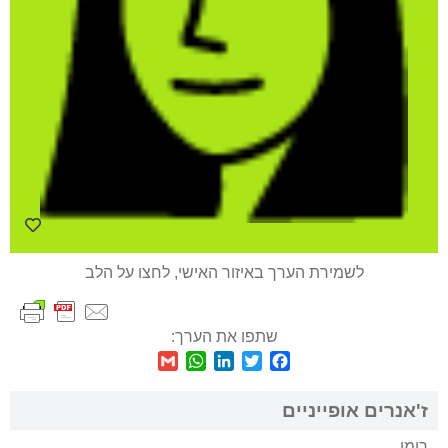
לשמירת הערך באיזור האישי, לחצו על הלב
שתפו את הערך:
WhatsApp
Gmail
LinkedIn
Twitter
Facebook
ז'אנרים אופייניים
רומן