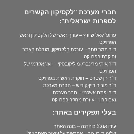
חברי מערכת "לקסיקון הקשרים
לספרות ישראלית":
פרופ' יגאל שוורץ – עורך ראשי של הלקסיקון וראש
הפרויקט
ד"ר תמר סתר – עורכת הלקסיקון, מנהלת האתר
וחוקרת בפרויקט
ד"ר איתי מרינברג-מיליקובסקי – יועץ אקדמי של
הפרויקט
ד"ר חן שטרס – חוקרת ראשית בפרויקט
ד"ר מוריה דיין-קודיש – חברת מערכת
ד"ר יפתח אשכנזי – חבר מערכת
נעם קרון – עוזרת מחקר בפרויקט
בעלי תפקידים באתר:
עידו אנג'ל בוהדנה – בונה האתר
שלומית בן צור – אחראית על עיצוב האתר ועל