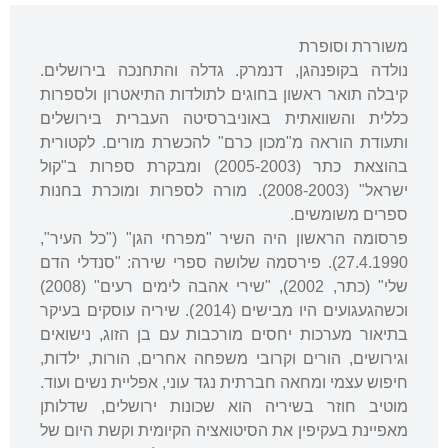
משוררת וסופרת
נולדה בקופנהגן, דנמרק. גדלה והתחנכה בירושלים.
קיבלה תואר ראשון בחוגים לתולדות התיאטרון ולספרות
כללית והשוואתית באוניברסיטה העברית בירושלים
ותעודת הוראה מ"מכון כרם" להכשרת מורים. לקטורית
בהוצאת כתר (2005-2003) ומבקרת ספרות ב"קול
ישראל" (2008-2003). מורה לספרות ומוכרת בחנות
ספרים משומשים.
פרסומה הראשון היה השיר "מפרחי הגן" ("כל העיר",
27.4.1990). פירסמה שלושה ספרי שירה: "סנדלי הדם
שלי" (כתר, 2002), "שירי אהבה לימים רעים" (2008)
וכשהגעגועים היו מבישים (2014). שיריה עוסקים בעיקר
בתיאור מערכות יחסים מורכבות עם בן הזוג, נישואים
וגירושים, הורים וקרובי משפחה אחרים, הורות, ילדות,
חיפוש עצמי ומחאה חברתית נגד עוני, אפליית נשים ועוד.
מוטיב חוזר בשיריה הוא שכונות ירושלים, שדלותן
מאפיינת בעקיפין את הסיטואציה הקיומית וקשת היום של