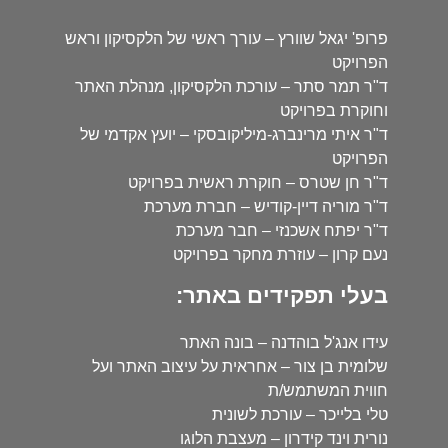
פרופ' יגאל שוורץ – עורך ראשי של הלקסיקון וראש
הפרויקט
ד"ר תמר סתר – עורכת הלקסיקון, מנהלת האתר
וחוקרת בפרויקט
ד"ר איתי מרינברג-מיליקובסקי – יועץ אקדמי של
הפרויקט
ד"ר חן שטרס – חוקרת ראשית בפרויקט
ד"ר מוריה דיין-קודיש – חברת מערכת
ד"ר יפתח אשכנזי – חבר מערכת
נעם קרון – עוזרת מחקר בפרויקט
בעלי תפקידים באתר:
עידו אנג'ל בוהדנה – בונה האתר
שלומית בן צור – אחראית על עיצוב האתר ועל
חווית המשתמש/ת
טלי בלייכר – עורכת לשונית
נורית וינד קידרון – מעצבת הלוגו