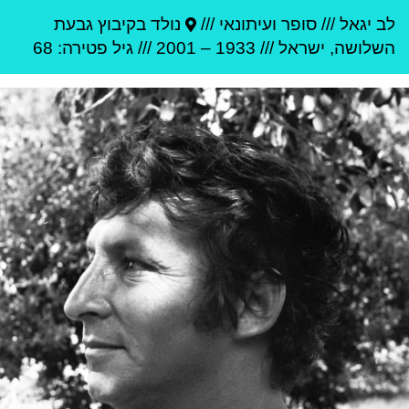
לב יגאל
///
סופר ועיתונאי ///
נולד ב
קיבוץ גבעת
השלושה
,
ישראל
///
1933
–
2001
/// גיל
פטירה: 68