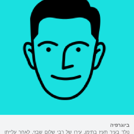
ביוגרפיה
נולד בעיר תעיז בתימן, עירו של רבי שלום שבזי. לאחר עלייתו