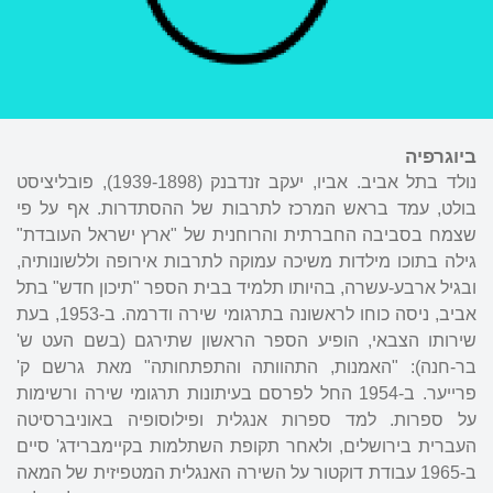
ביוגרפיה
נולד בתל אביב. אביו, יעקב זנדבנק (1939-1898), פובליציסט
בולט, עמד בראש המרכז לתרבות של ההסתדרות. אף על פי
שצמח בסביבה החברתית והרוחנית של "ארץ ישראל העובדת"
גילה בתוכו מילדות משיכה עמוקה לתרבות אירופה וללשונותיה,
ובגיל ארבע-עשרה, בהיותו תלמיד בבית הספר "תיכון חדש" בתל
אביב, ניסה כוחו לראשונה בתרגומי שירה ודרמה. ב-1953, בעת
שירותו הצבאי, הופיע הספר הראשון שתירגם (בשם העט ש'
בר-חנה): "האמנות, התהוותה והתפתחותה" מאת גרשם ק'
פרייער. ב-1954 החל לפרסם בעיתונות תרגומי שירה ורשימות
על ספרות. למד ספרות אנגלית ופילוסופיה באוניברסיטה
העברית בירושלים, ולאחר תקופת השתלמות בקיימברידג' סיים
ב-1965 עבודת דוקטור על השירה האנגלית המטפיזית של המאה