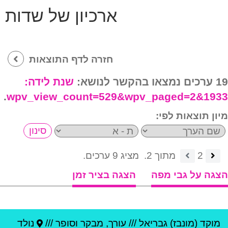
ארכיון של שדות
חזרה לדף התוצאות
19 ערכים נמצאו בהקשר לנושא:
שנת לידה:
.
1933&wpv_view_count=529&wpv_paged=2
מיון תוצאות לפי:
2
מתוך 2.
מציג 9 ערכים.
הצגה על גבי מפה
הצגה בציר זמן
מוקד (מונבז) גבריאל
///
עורך, מבקר וסופר ///
נולד