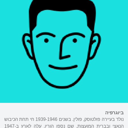
ביוגרפיה
נולד בעיירה פולטוסק, פולין. בשנים 1939-1946 חי תחת הכיבוש
הנאצי ובברית המועצות, שם נספו הוריו. עלה לארץ ב-1947