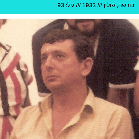
ב
ורשה
,
פולין
///
1933
/// גיל: 93