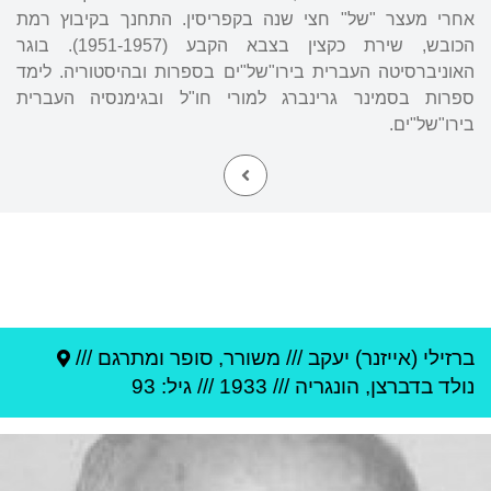
אחרי מעצר "של" חצי שנה בקפריסין. התחנך בקיבוץ רמת
הכובש, שירת כקצין בצבא הקבע (1951-1957). בוגר
האוניברסיטה העברית בירו"של"ים בספרות ובהיסטוריה. לימד
ספרות בסמינר גרינברג למורי חו"ל ובגימנסיה העברית
בירו"של"ים.
ברזילי (אייזנר) יעקב
///
משורר, סופר ומתרגם ///
נולד ב
דברצן
,
הונגריה
///
1933
/// גיל: 93