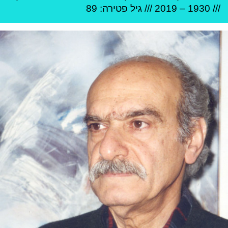
///
1930
–
2019
/// גיל
פטירה: 89