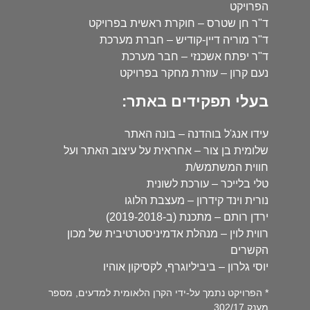
הפרויקט
ד"ר חן שטרס – חוקרת ראשית בפרויקט
ד"ר מוריה דיין-קודיש – חברת מערכת
ד"ר יפתח אשכנזי – חבר מערכת
נעם קרון – עוזרת מחקר בפרויקט
בעלי תפקידים באתר:
עידו אנג'ל בוהדנה – בונה האתר
שלומית בן צור – אחראית על עיצוב האתר ועל
חווית המשתמש/ת
טלי בלייכר – עורכת לשונית
נורית וינד קידרון – מעצבת הלוגו
ירדן רותם – מתכנת (ב-2019-2018)
רווית לוין – מנהלת אדמיניסטרטיבית של מכון
הקשרים
יוסי גלרון – ביביליוגרף, לקסיקון אוהיו
* הפרויקט נתמך על-ידי הקרן הלאומית למדעים, מספר
מענק 302/17