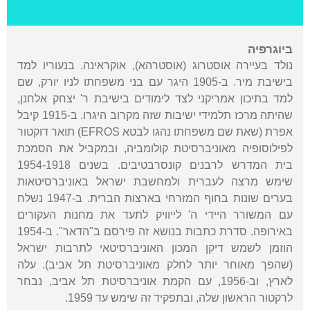
ביוגרפיה
נולד בעיירה אוסטרוג (אוסטרהא), אוקראינה. בנעוריו למד
בישיבת מיר. ב-1905 היגר עם בני משפחתו לניו יורק, שם
למד בתיכון אמריקני לצד לימודים בישיבת ר' יצחק אלחנן,
שהיתה מרכז תלמידי ישיבות שזה מקרוב היגרו. ב-1915 קיבל
אפרת (שאת שם משפחתו נהגו לבטא EFROS) תואר דוקטור
לפילוסופיה מאוניברסיטת קולומביה, ובמקביל את הסמכת
בית המדרש לרבנים קונסרבטיבים. בשנים 1954-1918
שימש מרצה לעברית ולמחשבת ישראל באוניברסיטאות
בערים שונות בחוף המזרחי בארצות הברית. ב-1947 נשלח
עם המשורר היידי ה' לייוויק לתעד את מחנות העקורים
באירופה. סדרת כתבות בנושא זה פירסם ב"הדאר". ב-1954
הוזמן לשמש דיקן המכון האוניברסיטאי לתרבות ישראל
(שהפך מאוחר יותר לחלק מאוניברסיטת תל אביב). עלה
לארץ, וב-1956, עם הקמת אוניברסיטת תל אביב, נבחר
לרקטור הראשון שלה, ובתפקיד זה שימש עד 1959.