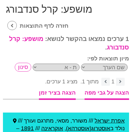
מושפע:
קרל סנדבורג
חזרה לדף התוצאות
1 ערכים נמצאו בהקשר לנושא:
מושפע:
קרל
סנדבורג
.
מיון תוצאות לפי:
1
מתוך 1.
מציג 1 ערכים.
הצגה על גבי מפה
הצגה בציר זמן
אפרת ישראל
///
משורר, מסאי, מתרגם ועורך ///
נולד ב
אוסטרוג(אוסטרהא)
,
אוקראינה
///
1891
–