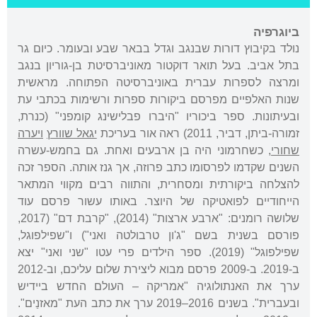
ביוגרפיה
נולד בקיבוץ דורות שבנגב וגדל בבאר שבע ובעומר. כיום גר
בתל אביב. בעל תואר דוקטור מאוניברסיטת בן-גוריון בנגב
ומרצה לספרות עברית באוניברסיטה הפתוחה. מראשית
שנות האלפיים מפרסם ביקורות ספרות ורשימות בכתבי עת
ובעיתונות. ספר ביכוריו "היברו פבלישינג קומפני" (כנרת,
זמורה-ביתן, דביר, 2011) ראה אור בעריכת
יגאל שוורץ
ויערה
שחורי
, כשחרמוני היה בן ארבעים ואחת. גם בחמש-עשרה
השנים שקדמו לפרסומו כתב פרוזה, אך גנז אותה. הספר זכה
להצלחה ביקורתית ומסחרית, והתווה רבים מקווי המתאר
הייחודיים לפואטיקה של היוצר. באותו עשור פרסם עוד
שלושה רומנים: "ארבע ארצות" (2014), "קרבת דם" (2017,
פורסם בשנית בשם "ג'ון טרבולטה ואני") ו"שפילפוגל,
שפילפוגל" (2019). ספר הילדים פרי עטו "שני ואני" יצא
ב-2019. ב-2009 פרסם מבוא ליצירת שלום עליכם, וב-2012
ערך את האנתולוגיה "אמריקה – העולם החדש ביידיש
ובעברית". בשנים 2016–2019 ערך את כתב העת "מאזנַים".