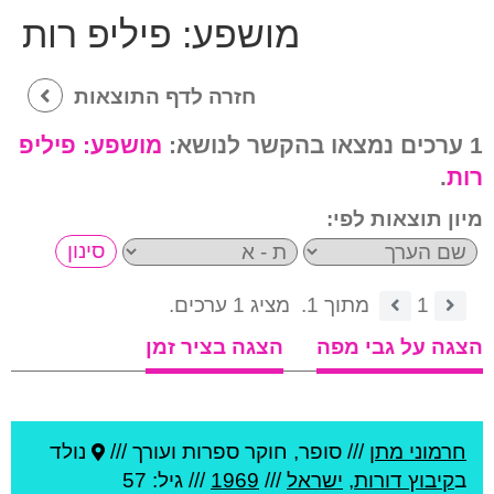
מושפע:
פיליפ רות
חזרה לדף התוצאות
1 ערכים נמצאו בהקשר לנושא:
מושפע:
פיליפ
רות
.
מיון תוצאות לפי:
1
מתוך 1.
מציג 1 ערכים.
הצגה על גבי מפה
הצגה בציר זמן
חרמוני מתן
///
סופר, חוקר ספרות ועורך ///
נולד
ב
קיבוץ דורות
,
ישראל
///
1969
/// גיל: 57