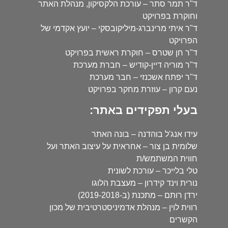
ד"ר תמר סתר – עורכת הלקסיקון, מנהלת האתר
וחוקרת בפרויקט
ד"ר איתי מרינברג-מיליקובסקי – יועץ אקדמי של
הפרויקט
ד"ר חן שטרס – חוקרת ראשית בפרויקט
ד"ר מוריה דיין-קודיש – חברת מערכת
ד"ר יפתח אשכנזי – חבר מערכת
נעם קרון – עוזרת מחקר בפרויקט
בעלי תפקידים באתר:
עידו אנג'ל בוהדנה – בונה האתר
שלומית בן צור – אחראית על עיצוב האתר ועל
חווית המשתמש/ת
טלי בלייכר – עורכת לשונית
נורית וינד קידרון – מעצבת הלוגו
ירדן רותם – מתכנת (ב-2019-2018)
רווית לוין – מנהלת אדמיניסטרטיבית של מכון
הקשרים