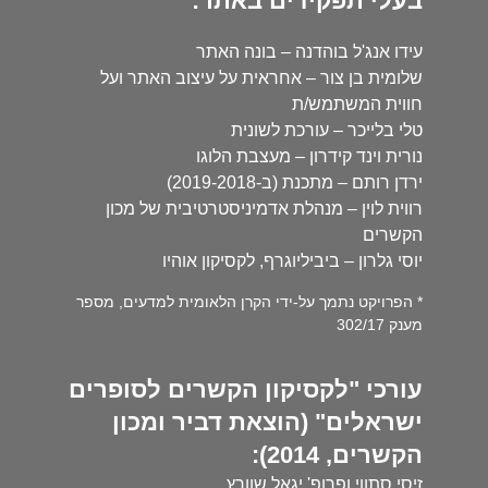
בעלי תפקידים באתר:
עידו אנג'ל בוהדנה – בונה האתר
שלומית בן צור – אחראית על עיצוב האתר ועל
חווית המשתמש/ת
טלי בלייכר – עורכת לשונית
נורית וינד קידרון – מעצבת הלוגו
ירדן רותם – מתכנת (ב-2019-2018)
רווית לוין – מנהלת אדמיניסטרטיבית של מכון
הקשרים
יוסי גלרון – ביביליוגרף, לקסיקון אוהיו
* הפרויקט נתמך על-ידי הקרן הלאומית למדעים, מספר
מענק 302/17
עורכי "לקסיקון הקשרים לסופרים
ישראלים" (הוצאת דביר ומכון
הקשרים, 2014):
זיסי סתווי ופרופ' יגאל שוורץ