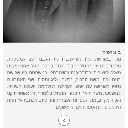
ביוגרפיה
נולד באוֹרְשָה, פלך מוהילוב, רוסיה הלבנה, כבן למשפחת
מלמדים ענייה מחסידי חב"ד. למד בחדר ומגיל אחת-עשרה
נשלח לישיבות בדוֹברוֹבְּנָה ובוִויטבּסק. במשפחה היו שלושה
בנים ובת: משה הבכור, גרשם, זליג וחסיה. שני האחרונים
נספו באורשה עם אנשי הקהילה במלחמת העולם השנייה.
בהשפעת משה, האח הבכור, התחיל בלימודי חול כאוטודידקט
והכיר מקרוב את הספרות העברית והרוסית. מכתביו אל האח
היו ניסיונותיו הספרותיים הראשונים.