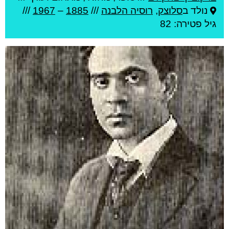
נולד ב
סלוצק
,
רוסיה הלבנה
///
1885
–
1967
///
גיל
פטירה: 82