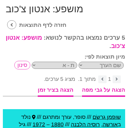
מושפע:
אנטון צ'כוב
חזרה לדף התוצאות
5 ערכים נמצאו בהקשר לנושא:
מושפע:
אנטון
צ'כוב
.
מיון תוצאות לפי:
1
מתוך 1.
מציג 5 ערכים.
הצגה על גבי מפה
הצגה בציר זמן
שופמן גרשֹם
///
סופר, עורך ומתרגם ///
נולד
ב
אורשה
,
רוסיה הלבנה
///
1880
–
1972
/// גיל