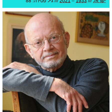
ישראל
///
1933
–
2021
/// גיל
פטירה: 88