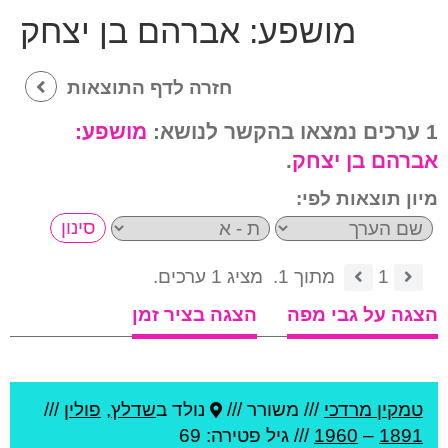
מושפע:
אברהם בן יצחק
חזרה לדף התוצאות
1 ערכים נמצאו בהקשר לנושא:
מושפע:
אברהם בן יצחק
.
מיון תוצאות לפי:
1
מתוך 1.
מציג 1 ערכים.
הצגה על גבי מפה
הצגה בציר זמן
טמקין מרדכי
///
משורר ///
נולד ב
שדלץ
,
פולין
///
1891
–
1960
/// גיל
פטירה: 69