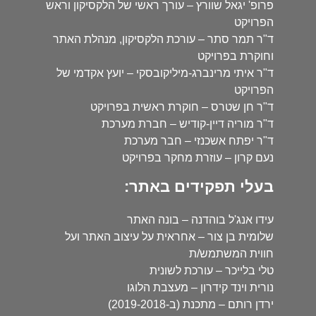
פרופ' יגאל שוורץ – עורך ראשי של הלקסיקון וראש
הפרויקט
ד"ר תמר סתר – עורכת הלקסיקון, מנהלת האתר
וחוקרת בפרויקט
ד"ר איתי מרינברג-מיליקובסקי – יועץ אקדמי של
הפרויקט
ד"ר חן שטרס – חוקרת ראשית בפרויקט
ד"ר מוריה דיין-קודיש – חברת מערכת
ד"ר יפתח אשכנזי – חבר מערכת
נעם קרון – עוזרת מחקר בפרויקט
בעלי תפקידים באתר:
עידו אנג'ל בוהדנה – בונה האתר
שלומית בן צור – אחראית על עיצוב האתר ועל
חווית המשתמש/ת
טלי בלייכר – עורכת לשונית
נורית וינד קידרון – מעצבת הלוגו
ירדן רותם – מתכנת (ב-2019-2018)