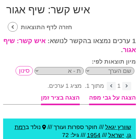
איש קשר:
שיף אגור
חזרה לדף התוצאות
1 ערכים נמצאו בהקשר לנושא:
איש קשר:
שיף
אגור
.
מיון תוצאות לפי:
1
מתוך 1.
מציג 1 ערכים.
הצגה על גבי מפה
הצגה בציר זמן
שוורץ יגאל
///
חוקר ספרות ועורך ///
נולד ב
רמת
גן
,
ישראל
///
1954
/// גיל: 72