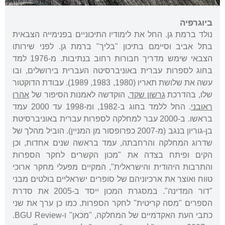
ביוגרפיה
נולד ברמת גן. החל את לימודיו התיכוניים בפנימייה הצבאית
בתל אביב וסיימם בתיכון "בליך" ברמת גן. לפני שירותו
הצבאי שימש מדריך חבורות רחוב בנתיבות. מ-1976 למד
בחוג לספרות עברית באוניברסיטה העברית בירושלים, ובו
עשה את שלושת תאריו (1980, 1983, 1989). עבודת הדוקטור
שלו, בהדרכת
גרשון שקד
, הוקדשה לאמנות הסיפור של
אהרן
ראובני
. החל ללמד בחוג ב-1982, ומ-1998 עד 2000 עמד
בראשו. ב-2000 עבר למחלקה לספרות עברית באוניברסיטת
בן-גוריון בנגב (מ-2007 כפרופסור מן המניין). הוביל מהלך של
שדרוג המחלקה והרחבתה, עמד בראשה שנים אחדות, וכן
הקים ופיתח בצדה את "מכון הקשרים לחקר הספרות
והתרבות היהודית והישראלית", המקיים מפעלי מחקר ארוכי
טווח ואוצר את ארכיוניהם של סופרים ישראליים בולטים מבני
"דור המדינה". במסגרת המכון ייסד ב-2005 את סדרת
הספרים "מסה קריטית" לחקר הספרות. כמו כן ערך את שני
כתבי העת האקדמיים של המחלקה, "מכאן" ו-BGU Review.