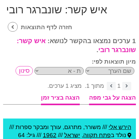
איש קשר:
שונברגר רובי
חזרה לדף התוצאות
1 ערכים נמצאו בהקשר לנושא:
איש קשר:
שונברגר רובי
.
מיון תוצאות לפי:
1
מתוך 1.
מציג 1 ערכים.
הצגה על גבי מפה
הצגה בציר זמן
הירש אלי
///
משורר, מתרגם, עורך ומבקר ספרות ///
נולד ב
פתח תקווה
,
ישראל
///
1962
/// גיל: 64