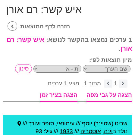
איש קשר:
רם אורן
חזרה לדף התוצאות
1 ערכים נמצאו בהקשר לנושא:
איש קשר:
רם
אורן
.
מיון תוצאות לפי:
1
מתוך 1.
מציג 1 ערכים.
הצגה על גבי מפה
הצגה בציר זמן
שביט (שטיינר) יוסף
///
עיתונאי, סופר ועורך ///
נולד ב
וינה
,
אוסטריה
///
1933
/// גיל: 93