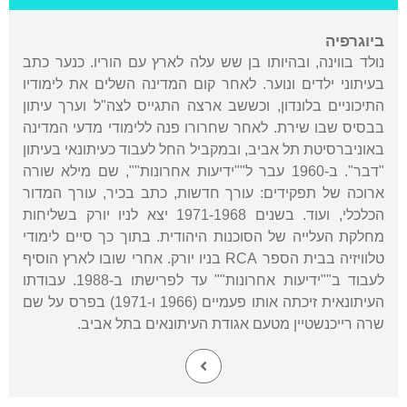
ביוגרפיה
נולד בווינה, ובהיותו בן שש עלה לארץ עם הוריו. כנער כתב
בעיתוני ילדים ונוער. לאחר קום המדינה השלים את לימודיו
התיכוניים בלונדון, וכששב ארצה התגייס לצה"ל וערך עיתון
בבסיס שבו שירת. לאחר שחרורו פנה ללימודי מדעי המדינה
באוניברסיטת תל אביב, ובמקביל החל לעבוד כעיתונאי בעיתון
"דבר". ב-1960 עבר ל""ידיעות אחרונות"", שם מילא שורה
ארוכה של תפקידים: עורך חדשות, כתב בכיר, עורך המדור
הכלכלי, ועוד. בשנים 1971-1968 יצא לניו יורק בשליחות
מחלקת העלייה של הסוכנות היהודית. בתוך כך סיים לימודי
טלוויזיה בבית הספר RCA בניו יורק. אחרי שובו לארץ הוסיף
לעבוד ב""ידיעות אחרונות"" עד לפרישתו ב-1988. עבודתו
העיתונאית זיכתה אותו פעמיים (1966 ו-1971) בפרס על שם
שרה רייכנשטיין מטעם אגודת העיתונאים בתל אביב.