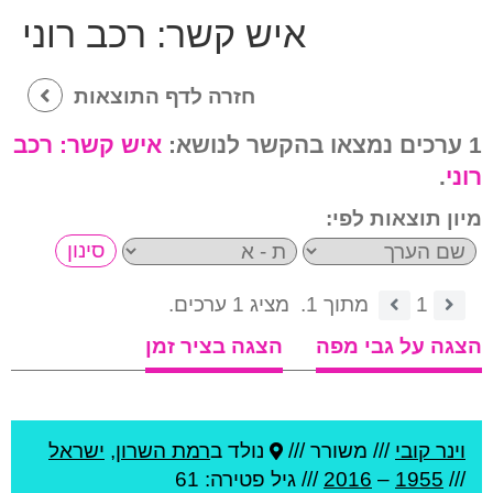
איש קשר:
רכב רוני
חזרה לדף התוצאות
1 ערכים נמצאו בהקשר לנושא:
איש קשר:
רכב
רוני
.
מיון תוצאות לפי:
1
מתוך 1.
מציג 1 ערכים.
הצגה על גבי מפה
הצגה בציר זמן
וינר קובי
///
משורר ///
נולד ב
רמת השרון
,
ישראל
///
1955
–
2016
/// גיל
פטירה: 61