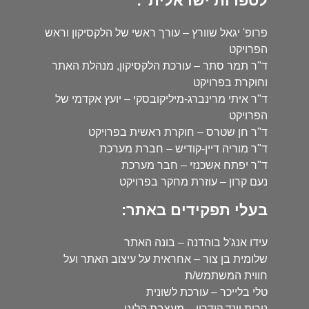
לספרות ישראלית":
פרופ' יגאל שוורץ – עורך ראשי של הלקסיקון וראש
הפרויקט
ד"ר תמר סתר – עורכת הלקסיקון, מנהלת האתר
וחוקרת בפרויקט
ד"ר איתי מרינברג-מיליקובסקי – יועץ אקדמי של
הפרויקט
ד"ר חן שטרס – חוקרת ראשית בפרויקט
ד"ר מוריה דיין-קודיש – חברת מערכת
ד"ר יפתח אשכנזי – חבר מערכת
נעם קרון – עוזרת מחקר בפרויקט
בעלי תפקידים באתר:
עידו אנג'ל בוהדנה – בונה האתר
שלומית בן צור – אחראית על עיצוב האתר ועל
חווית המשתמש/ת
טלי בלייכר – עורכת לשונית
נורית וינד קידרון – מעצבת הלוגו