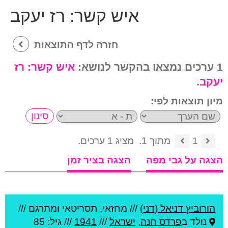
איש קשר:
רז יעקב
חזרה לדף התוצאות
1 ערכים נמצאו בהקשר לנושא:
איש קשר:
רז
יעקב
.
מיון תוצאות לפי:
1
מתוך 1.
מציג 1 ערכים.
הצגה על גבי מפה
הצגה בציר זמן
הורוביץ דניאל (דני)
///
מחזאי, תסריטאי ומתרגם ///
נולד ב
פרדס חנה
,
ישראל
///
1941
/// גיל: 85