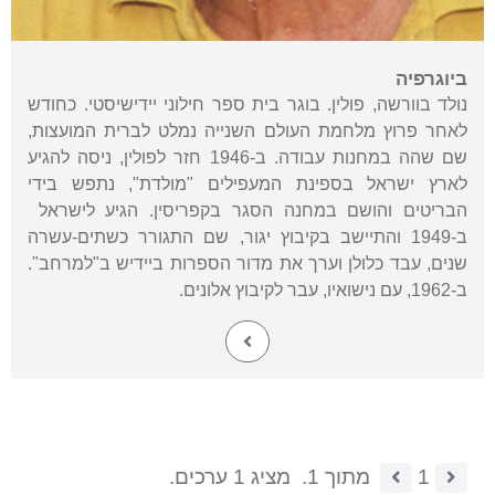
ביוגרפיה
נולד בוורשה, פולין. בוגר בית ספר חילוני יידישיסטי. כחודש
לאחר פרוץ מלחמת העולם השנייה נמלט לברית המועצות,
שם שהה במחנות עבודה. ב-1946 חזר לפולין, ניסה להגיע
לארץ ישראל בספינת המעפילים "מולדת", נתפש בידי
הבריטים והושם במחנה הסגר בקפריסין. הגיע לישראל
ב-1949 והתיישב בקיבוץ יגור, שם התגורר כשתים-עשרה
שנים, עבד כלולן וערך את מדור הספרות ביידיש ב"למרחב".
ב-1962, עם נישואיו, עבר לקיבוץ אלונים.
1
מתוך 1.
מציג 1 ערכים.