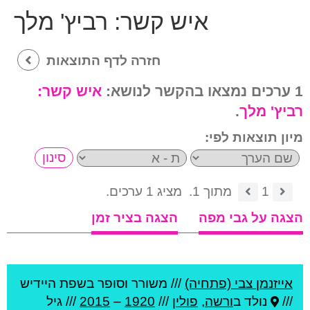
איש קשר:
רביץ' מלך
חזרה לדף התוצאות
1 ערכים נמצאו בהקשר לנושא:
איש קשר:
רביץ' מלך
.
מיון תוצאות לפי:
1
מתוך 1.
מציג 1 ערכים.
הצגה על גבי מפה
הצגה בציר זמן
אייזנמן צבי (פתחיה)
///
משורר וסופר בשפת היידיש
///
נולד ב
ורשה
,
פולין
///
1920
–
2015
/// גיל