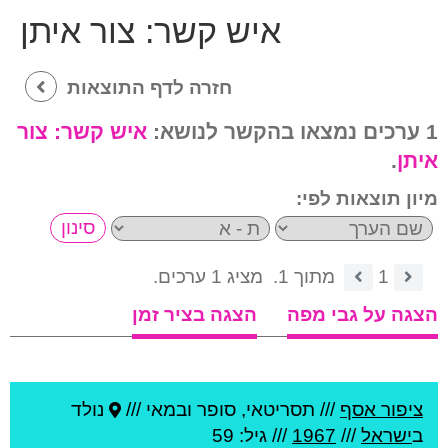
איש קשר:
צור איתן
חזרה לדף התוצאות
1 ערכים נמצאו בהקשר לנושא:
איש קשר:
צור
איתן
.
מיון תוצאות לפי:
1
מתוך 1.
מציג 1 ערכים.
הצגה על גבי מפה
הצגה בציר זמן
ציפור אסף
///
תסריטאי, סופר ובמאי ///
נולד
ב
ישראל
///
1967
/// גיל: 59