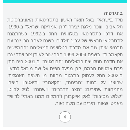
ביוגרפיה
נולד בישראל. בעל תואר ראשון בתסריטאות מאוניברסיטת
תל אביב, וזוכה מלגת יצירה "קרן אמריקה ישראל" ב-1990.
את דרכו כתסריטאי בטלוויזיה החל ב-1992 כשהתמנה
לתסריטאי הראשי של ערוץ הילדים. כשנה לאחר מכן יצר עם
הבמאי איתן צור את סדרת הטלוויזיה המצליחה "החמישייה
הקאמרית". בשנים 1999-2004 חבר שוב לאיתן צור ויחד יצרו
את סדרת הטלוויזיה המצליחה "הבורגנים". ב-2001 היה חתן
פרס אמנויות הבמה, קרן מפעל הפיס על שם מיכאל לנדאו.
ב-2002 החל לעסוק בתרגום מחזות מן השפה האנגלית,
שהוצגו על במות "הבימה", "הקאמרי" ותיאטרון חיפה.
מהמחזות שתירגם: "מצב הדברים" ו"שמנה" לניל לביוט,
"שלוש מסיבות" לאלן אייקבורן ו"המקום ממנו באתי" לדיוויד
מאמט, שאותו תירגם עם משה נאור.