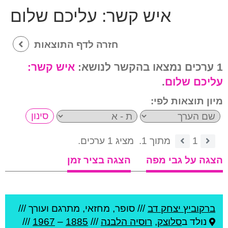
איש קשר:
עליכם שלום
חזרה לדף התוצאות
1 ערכים נמצאו בהקשר לנושא:
איש קשר:
עליכם שלום
.
מיון תוצאות לפי:
1
מתוך 1.
מציג 1 ערכים.
הצגה על גבי מפה
הצגה בציר זמן
ברקוביץ יצחק דב
///
סופר, מחזאי, מתרגם ועורך ///
נולד ב
סלוצק
,
רוסיה הלבנה
///
1885
–
1967
///