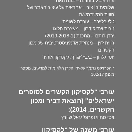
עידו אנג'ל בוהדנה – בונה האתר
שלומית בן צור – אחראית על עיצוב האתר ועל
חווית המשתמש/ת
טלי בלייכר – עורכת לשונית
נורית וינד קידרון – מעצבת הלוגו
ירדן רותם – מתכנת (ב-2019-2018)
רווית לוין – מנהלת אדמיניסטרטיבית של מכון
הקשרים
יוסי גלרון – ביביליוגרף, לקסיקון אוהיו
* הפרויקט נתמך על-ידי הקרן הלאומית למדעים, מספר
מענק 302/17
עורכי "לקסיקון הקשרים לסופרים
ישראלים" (הוצאת דביר ומכון
הקשרים, 2014):
זיסי סתווי ופרופ' יגאל שוורץ
עורכי משנה של "לקסיקון