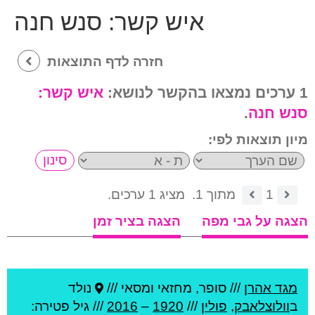
איש קשר:
סנש חנה
חזרה לדף התוצאות
1 ערכים נמצאו בהקשר לנושא:
איש קשר:
סנש חנה
.
מיון תוצאות לפי:
1
מתוך 1.
מציג 1 ערכים.
הצגה על גבי מפה
הצגה בציר זמן
מגד אהרן
///
סופר, מחזאי ומסאי ///
נולד
ב
וולוצלאבק
,
פולין
///
1920
–
2016
/// גיל
פטירה: