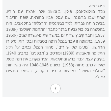
ביוגרפיה
נולד בוולוצלאבק, פולין. ב-1926 עלה ארצה עם הוריו,
שהתיישבו ברעננה, שם עסק אביו בהוראה. שפת הדיבור
בבית היתה עברית. למד בגימנסיה "הרצליה" בתל אביב, היה
בהכשרה בקיבוץ גבעת ברנר כחבר "המחנות העולים" (1938-
1937) וחבר קיבוץ שדות ים במשך שתים-עשרה שנים (1950-
1939). בתקופה זו עבד בנמל חיפה בסבָּלוּת ובסוורוּת. סיפורו
הראשון, "מטען של שוורים", מהווי הנמל, נכתב על רקע
התקופה ומאבקיה (1939) ופורסם ב"מבפנים" באביב 1940.
בקיבוץ עצמו עבד בדיג ובחקלאות והכיר מקרוב את חנה סנש,
שעליה כתב מחזה (1958). בשנים 1948-1946 היה בשליחות
"החלוץ הצעיר" בארצות הברית ובקנדה, וכשחזר התגייס
לצה"ל.