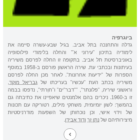
ביוגרפיה
גדלה והתחנכה בתל אביב. בגיל שבע-עשרה סיימה את
לימודיה בתיכון "עירוני א"' והחלה בלימודי פילוסופיה
באוניברסיטת תל אביב. בתקופה זו החלה לפרסם משיריה
בעיתונות ובכתבי עת. שירה הראשון פורסם ב-1958 במוסף
הספרות של "ידיעות אחרונות". לאחר מכן החלה לפרסם
משיריה בכתב העת "עכשיו" בעריכתו של
גבריאל מוקד
,
וראשוני שיריה, "פלונתר", ""דבר"ים" ו"חוַרתי", נדפסו בבמה
זו ב-1960. ניכרים בהם אלמנטים שיאפיינו את כתיבתה גם
בהמשך: לשון יומיומית, משחקי מילים, רטוריקה עם תכונות
של וידוי אישי, וכן נוכחותן של השפעות מודרניסטיות
מיצירותיהם של
נתן זך
ודוד אבידן
.