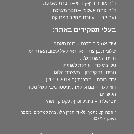
ד"ר מוריה דיין-קודיש – חברת מערכת
ד"ר יפתח אשכנזי – חבר מערכת
נעם קרון – עוזרת מחקר בפרויקט
בעלי תפקידים באתר:
עידו אנג'ל בוהדנה – בונה האתר
שלומית בן צור – אחראית על עיצוב האתר ועל
חווית המשתמש/ת
טלי בלייכר – עורכת לשונית
נורית וינד קידרון – מעצבת הלוגו
ירדן רותם – מתכנת (ב-2019-2018)
רווית לוין – מנהלת אדמיניסטרטיבית של מכון
הקשרים
יוסי גלרון – ביביליוגרף, לקסיקון אוהיו
* הפרויקט נתמך על-ידי הקרן הלאומית למדעים, מספר
מענק 302/17