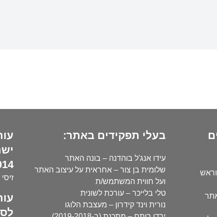
ם
בעלי תפקידים באתר:
עור
ישר
עידו אנג'ל בוהדנה – בונה האתר
14):
שלומית בן צור – אחראית על עיצוב האתר
וראש
זיסי 
ועל חווית המשתמש/ת
טלי בלייכר – עורכת לשונית
עור
אתר
נורית וינד קידרון – מעצבת הלוגו
לסו
ירדן רותם – מתכנת (ב-2019-2018)