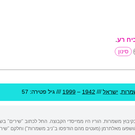
יח רע
.
מרות
,
ישראל
///
1942
–
1999
/// גיל
פטירה: 57
קיבוץ משמרות. הוריו היו ממייסדי הקבוצה. החל לכתוב "שירים" בשנ
ושפעו מאלתרמן (מעטים מהם הודפסו ב"ניב משמרות") וחלקם "שירים