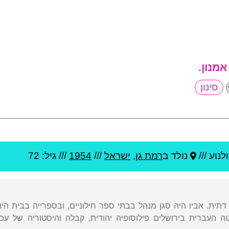
 אמנון
.
נוע ///
נולד ב
רמת גן
,
ישראל
///
1954
/// גיל: 72
תית. אביו היה סגן מנהל בבתי ספר חילוניים, ובספרייה בבית הי
טה העברית בירושלים פילוסופיה יהודית, קבלה והיסטוריה של עם