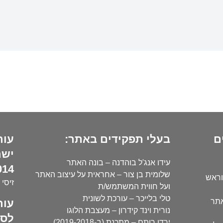
ם
בעלי תפקידים באתר:
עור
ישר
עידו אנג'ל בוהדנה – בונה האתר
14):
שלומית בן צור – אחראית על עיצוב האתר
וראש
זיסי 
ועל חווית המשתמש/ת
טלי בלייכר – עורכת לשונית
עור
אתר
נורית וינד קידרון – מעצבת הלוגו
לסו
ירדן רותם – מתכנת (ב-2019-2018)