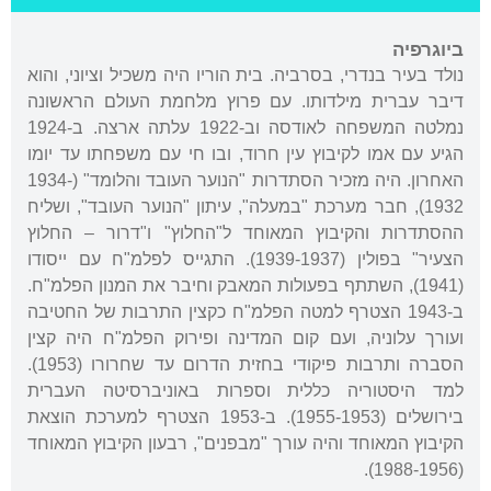
ביוגרפיה
נולד בעיר בנדרי, בסרביה. בית הוריו היה משכיל וציוני, והוא
דיבר עברית מילדותו. עם פרוץ מלחמת העולם הראשונה
נמלטה המשפחה לאודסה וב-1922 עלתה ארצה. ב-1924
הגיע עם אמו לקיבוץ עין חרוד, ובו חי עם משפחתו עד יומו
האחרון. היה מזכיר הסתדרות "הנוער העובד והלומד" (1934-
1932), חבר מערכת "במעלה", עיתון "הנוער העובד", ושליח
ההסתדרות והקיבוץ המאוחד ל"החלוץ" ו"דרור – החלוץ
הצעיר" בפולין (1939-1937). התגייס לפלמ"ח עם ייסודו
(1941), השתתף בפעולות המאבק וחיבר את המנון הפלמ"ח.
ב-1943 הצטרף למטה הפלמ"ח כקצין התרבות של החטיבה
ועורך עלוניה, ועם קום המדינה ופירוק הפלמ"ח היה קצין
הסברה ותרבות פיקודי בחזית הדרום עד שחרורו (1953).
למד היסטוריה כללית וספרות באוניברסיטה העברית
בירושלים (1955-1953). ב-1953 הצטרף למערכת הוצאת
הקיבוץ המאוחד והיה עורך "מבפנים", רבעון הקיבוץ המאוחד
(1988-1956).