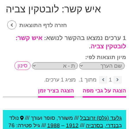
איש קשר:
לובטקין צביה
חזרה לדף התוצאות
1 ערכים נמצאו בהקשר לנושא:
איש קשר:
לובטקין צביה
.
מיון תוצאות לפי:
1
מתוך 1.
מציג 1 ערכים.
הצגה על גבי מפה
הצגה בציר זמן
גלעד (גלס) זרובבל
///
משורר, סופר ועורך ///
נולד
ב
בנדרי
,
בסרביה
///
1912
–
1988
/// גיל
פטירה: 76