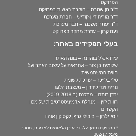
הפרויקט
ד"ר חן שטרס – חוקרת ראשית בפרויקט
ד"ר מוריה דיין-קודיש – חברת מערכת
ד"ר יפתח אשכנזי – חבר מערכת
נעם קרון – עוזרת מחקר בפרויקט
בעלי תפקידים באתר:
עידו אנג'ל בוהדנה – בונה האתר
שלומית בן צור – אחראית על עיצוב האתר ועל
חווית המשתמש/ת
טלי בלייכר – עורכת לשונית
נורית וינד קידרון – מעצבת הלוגו
ירדן רותם – מתכנת (ב-2019-2018)
רווית לוין – מנהלת אדמיניסטרטיבית של מכון
הקשרים
יוסי גלרון – ביביליוגרף, לקסיקון אוהיו
* הפרויקט נתמך על-ידי הקרן הלאומית למדעים, מספר
מענק 302/17