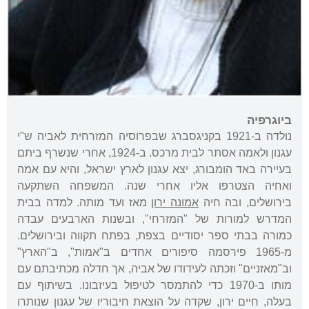
ביוגרפיה
נולדה ב-1921 בקניגסברג שבפרוסיה המזרחית לאביה ש"י
עגנון ולאמה אסתר לבית מרכס. ב-1924, אחרי שנשרף ביתם
בעיירה באד הומבורג, יצא עגנון לארץ ישראל, והיא עם אמה
ואחיה הצטרפו אליו אחרי שנה. המשפחה השתקעה
בירושלים, ובה חיה
אמונה ירון
מאז ועד מותה. למדה בבית
המדרש למורות של "המזרחי", ובשנות הארבעים עבדה
כמורה בבתי ספר יסודיים בצפת, בפתח תקווה ובירושלים.
מ-1965 פירסמה סיפורים אחדים ב"אמות", ב"הארץ"
וב"מאזניים" וזכתה לעידודו של אביה, אך חדלה מכתיבתם עם
מותו ב-1970 כדי להתמסר לטיפול בעיזבונו. בשיתוף עם
בעלה, חיים ירון, שקדה על הוצאת חיבוריו של עגנון שנותרו