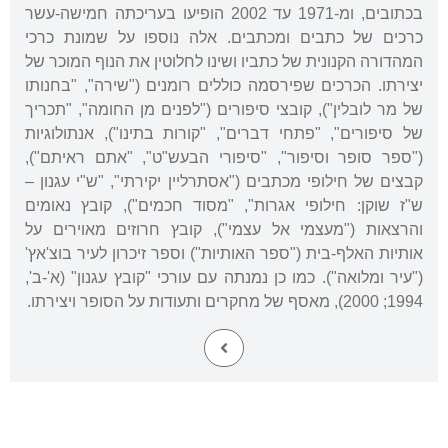
בכתובים, ומ-1971 עד 2002 הופיעו בעריכתה חמישה-עשר
כרכים של כתבים ומכתבים. אלה נוספו על שמונת כרכי
המהדורה הקנונית של כתביו ושינו לחלוטין את הנוף המוכר של
יצירתו. הכרכים שפירסמה כוללים רומנים ("שירה", "בחנותו
של מר לובלין"), קובצי סיפורים ("לפנים מן החומה", "תכריך
של סיפורים", "פתחי דברים", "קורות בתינו"), אנתולוגיות
("ספר סופר וסיפור", "סיפורי הבעש"ט", "אתם ראיתם"),
קבצים של חילופי מכתבים ("אסתרליין יקירתי", "ש"י עגנון –
ש"ז שוקן: חילופי אגרות", "מסוד חכמים"), קובץ נאומים
והרצאות ("מעצמי אל עצמי"), קובץ חרוזים מאוירים על
אותיות האלף-בית ("ספר האותיות") וספר זיכרון לעיר בוצ'אץ'
("עיר ומלואה"). כמו כן נמנתה עם עורכי "קובץ עגנון" (א'-ב',
1994; 2000), מאסף של מחקרים ותעודות על הסופר ויצירתו.