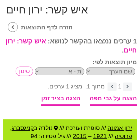
איש קשר:
ירון חיים
חזרה לדף התוצאות
1 ערכים נמצאו בהקשר לנושא:
איש קשר:
ירון
חיים
.
מיון תוצאות לפי:
1
מתוך 1.
מציג 1 ערכים.
הצגה על גבי מפה
הצגה בציר זמן
ירון אמונה
///
סופרת ועורכת ///
נולדה ב
קניגסברג
,
פרוסיה
///
1921
–
2015
/// גיל
פטירה: 94