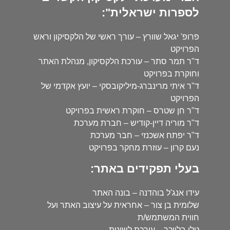
לספרות ישראלית":
פרופ' יגאל שוורץ – עורך ראשי של הלקסיקון וראש
הפרויקט
ד"ר תמר סתר – עורכת הלקסיקון, מנהלת האתר
וחוקרת בפרויקט
ד"ר איתי מרינברג-מיליקובסקי – יועץ אקדמי של
הפרויקט
ד"ר חן שטרס – חוקרת ראשית בפרויקט
ד"ר מוריה דיין-קודיש – חברת מערכת
ד"ר יפתח אשכנזי – חבר מערכת
נעם קרון – עוזרת מחקר בפרויקט
בעלי תפקידים באתר:
עידו אנג'ל בוהדנה – בונה האתר
שלומית בן צור – אחראית על עיצוב האתר ועל
חווית המשתמש/ת
טלי בלייכר – עורכת לשונית