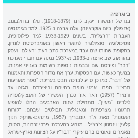
ביוגרפיה
בנו של המשורר יעקב לרנר (1918-1879). נולד בזדולבונוב
(אז פולין, כיום אוקראינה). עלה ארצה ב-1925. למד בגימנסיה
העברית "הרצליה". בשנים 1933-1929 למד פילוסופיה,
פסיכולוגיה וסוציולוגיה לתואר ראשון באוניברסיטת לונדון.
בתקופת שהותו שם עבד במערכת כתב העת "העולם" ועסק
בהוראה. שב ארצה ב-1933. מ-1937 נמנה עם חברי מערכת
"דבר" ופירסם שם ובבמות נוספות רשימות בענייני אמנות.
במשך כעשור, עם הפסקות, ערך את מדור הספרות והאמנות
של "דבר". כמו כן סייע לברכה חבס בעריכת "ספר מאורעות
תרצ"ו". ספרו "אמני מופת בחייהם וביצירתם, מג'וטו עד
ורמיר" (1957) ראה אור ככרך העשירי של האנציקלופדיה
לילדים "מעיין". מתחילת שנות הארבעים החלו להופיע
תרגומיו מצרפתית ומאנגלית. הבולטים שבהם: "קורות
האמנות" מאת א"ה גומבריך (1957, מתרגם-שותף: חנוך
קלעי); וינסטון צ'רצ'יל – מנהיג במערכה: פרקי זכרונות, מסות,
מאמרים ונאומים בהם עיקרי "דבר"יו על הציונות וארץ-ישראל