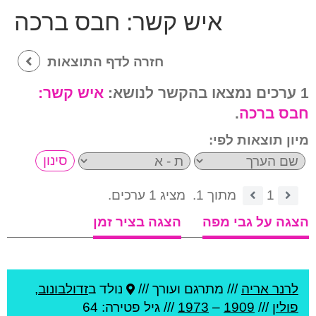
איש קשר:
חבס ברכה
חזרה לדף התוצאות
1 ערכים נמצאו בהקשר לנושא:
איש קשר:
חבס ברכה
.
מיון תוצאות לפי:
1
מתוך 1.
מציג 1 ערכים.
הצגה על גבי מפה
הצגה בציר זמן
לרנר אריה
///
מתרגם ועורך ///
נולד ב
זדולבונוב
,
פולין
///
1909
–
1973
/// גיל
פטירה: 64