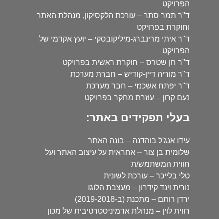
הפרויקט
ד"ר תמר סתר – עורכת הלקסיקון, מנהלת האתר
וחוקרת בפרויקט
ד"ר איתי מרינברג-מיליקובסקי – יועץ אקדמי של
הפרויקט
ד"ר חן שטרס – חוקרת ראשית בפרויקט
ד"ר מוריה דיין-קודיש – חברת מערכת
ד"ר יפתח אשכנזי – חבר מערכת
נעם קרון – עוזרת מחקר בפרויקט
בעלי תפקידים באתר:
עידו אנג'ל בוהדנה – בונה האתר
שלומית בן צור – אחראית על עיצוב האתר ועל
חווית המשתמש/ת
טלי בלייכר – עורכת לשונית
נורית וינד קידרון – מעצבת הלוגו
ירדן רותם – מתכנת (ב-2019-2018)
רווית לוין – מנהלת אדמיניסטרטיבית של מכון