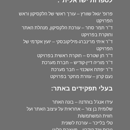
לספרות ישראלית":
פרופ' יגאל שוורץ – עורך ראשי של הלקסיקון וראש
הפרויקט
ד"ר תמר סתר – עורכת הלקסיקון, מנהלת האתר
וחוקרת בפרויקט
ד"ר איתי מרינברג-מיליקובסקי – יועץ אקדמי של
הפרויקט
ד"ר חן שטרס – חוקרת ראשית בפרויקט
ד"ר מוריה דיין-קודיש – חברת מערכת
ד"ר יפתח אשכנזי – חבר מערכת
נעם קרון – עוזרת מחקר בפרויקט
בעלי תפקידים באתר:
עידו אנג'ל בוהדנה – בונה האתר
שלומית בן צור – אחראית על עיצוב האתר ועל
חווית המשתמש/ת
טלי בלייכר – עורכת לשונית
נורית וינד קידרון – מעצבת הלוגו