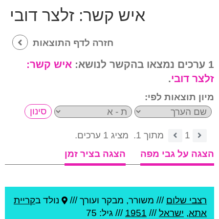
איש קשר:
זלצר דובי
חזרה לדף התוצאות
1 ערכים נמצאו בהקשר לנושא:
איש קשר:
זלצר דובי
.
מיון תוצאות לפי:
1
מתוך 1.
מציג 1 ערכים.
הצגה על גבי מפה
הצגה בציר זמן
רצבי שלום
///
משורר, מבקר ועורך ///
נולד ב
קריית
אתא
,
ישראל
///
1951
/// גיל: 75