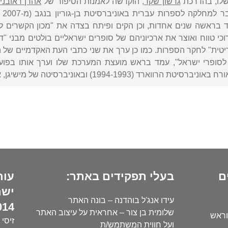
גרשון שקד
, הוקדשה לאמנות הסיפור של
אהרן ראובני
עמ
בראשה שנים אחדות, וכן הקים ופיתח בצדה את "מכון הקשרים לח
 לסופרי ישראל", עמד בראש מועצת המערכת שלו וערך אותו בפוע
ם
בעלי תפקידים באתר:
עור
ישר
עידו אנג'ל בוהדנה – בונה האתר
14):
שלומית בן צור – אחראית על עיצוב האתר
וראש
זיסי 
ועל חווית המשתמש/ת