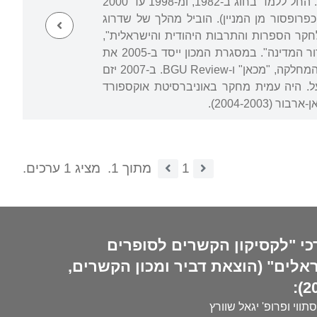
. החל ללמד בחוג ב-1982, ומ-1998 עד 2000
ד בראשו. ב-2000 עבר למחלקה לספרות עברית באוניברסיטת בן-גוריון בנגב (מ-2007 כפרופסור מן המניין). הוביל מהלך של שדרוג
קר הספרות והתרבות היהודית והישראלית",
המקיים מפעלי מחקר ארוכי טווח ואוצר את ארכיוניהם של סופרים ישראליים בולטים מבני "דור המדינה". במסגרת המכון ייסד ב-2005 את
סדרת הספרים "מסה קריטית" לחקר הספרות. כמו כן ערך את שני כתבי העת האקדמיים של המחלקה, "מכאן" ו-BGU Review. ב-2007 יזם
ל. היה עמית מחקר באוניברסיטת אוקספורד
1
מתוך 1.
מציג 1 ערכים.
כי "לקסיקון הקשרים לסופרים
אלים" (הוצאת דביר ומכון הקשרים,
20
סתווי ופרופ' יגאל שוורץ