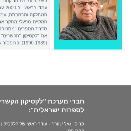
1989). עבודת הדוקטור שלו, בהדרכת
המחלקה והרחבתה, עמד 
את "לקסיקון "הקשרים"
(1990-1989) ופרופסור אורח באוניברסיטת הרווארד (1994-1993) ובאוניברסיטה של מישיגן, אן-ארבור (2004-2003).
חברי מערכת "לקסיקון הקשרי
לספרות ישראלית":
פרופ' יגאל שוורץ – עורך ראשי של הלקסיקון 
הפרויקט