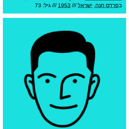
ב
פרדס חנה
,
ישראל
///
1953
/// גיל: 73