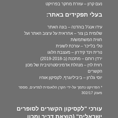
נעם קרון – עוזרת מחקר בפרויקט
בעלי תפקידים באתר:
עידו אנג'ל בוהדנה – בונה האתר
שלומית בן צור – אחראית על עיצוב האתר ועל
חווית המשתמש/ת
טלי בלייכר – עורכת לשונית
נורית וינד קידרון – מעצבת הלוגו
ירדן רותם – מתכנת (ב-2019-2018)
רווית לוין – מנהלת אדמיניסטרטיבית של מכון
הקשרים
יוסי גלרון – ביביליוגרף, לקסיקון אוהיו
* הפרויקט נתמך על-ידי הקרן הלאומית למדעים, מספר
מענק 302/17
עורכי "לקסיקון הקשרים לסופרים
ישראלים" (הוצאת דביר ומכון