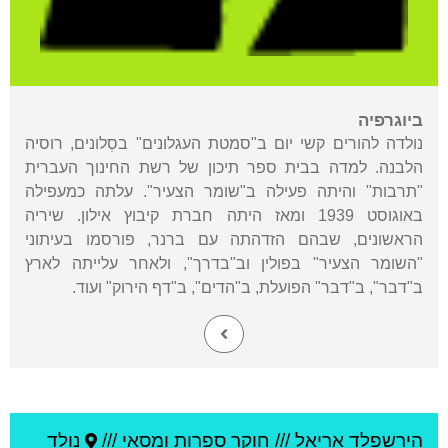
ביוגרפיה
נולדה להורים קשי יום ב"סמטת העגלונים" בסְלונים, רוסיה
הלבנה. למדה בבית ספר תיכון של רשת החינוך העברית
"תרבות" והיתה פעילה ב"שומר הצעיר". עלתה כמעפילה
באוגוסט 1939 ומאז היתה חברת קיבוץ אילון. שיריה
הראשונים, שבהם הזדהתה עם ברנר, פורסמו בעיתוני
"השומר הצעיר" בפולין וב"בדרך", ולאחר עלייתה לארץ
ב"דבר", ב"דבר" הפועלת, ב"הדים", ב"דף הירוק" ועוד.
הירשפלד אריאל
///
חוקר ספרות ומסאי ///
נולד