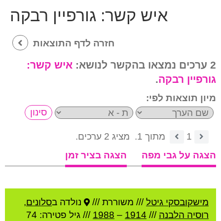
איש קשר:
גורפיין רבקה
חזרה לדף התוצאות
2 ערכים נמצאו בהקשר לנושא:
איש קשר:
גורפיין רבקה
.
מיון תוצאות לפי:
1
מתוך 1.
מציג 2 ערכים.
הצגה על גבי מפה
הצגה בציר זמן
מישקובסקי גיטל
///
משוררת ///
נולדה ב
סלונים
,
רוסיה הלבנה
///
1914
–
1988
/// גיל
פטירה: 74