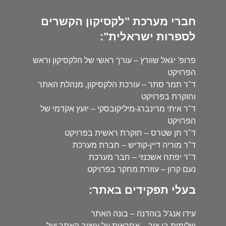
חברי מערכת "לקסיקון הקשרים
לספרות ישראלית":
פרופ' יגאל שוורץ – עורך ראשי של הלקסיקון וראש
הפרויקט
ד"ר תמר סתר – עורכת הלקסיקון, מנהלת האתר
וחוקרת בפרויקט
ד"ר איתי מרינברג-מיליקובסקי – יועץ אקדמי של
הפרויקט
ד"ר חן שטרס – חוקרת ראשית בפרויקט
ד"ר מוריה דיין-קודיש – חברת מערכת
ד"ר יפתח אשכנזי – חבר מערכת
נעם קרון – עוזרת מחקר בפרויקט
בעלי תפקידים באתר:
עידו אנג'ל בוהדנה – בונה האתר
שלומית בן צור – אחראית על עיצוב האתר ועל