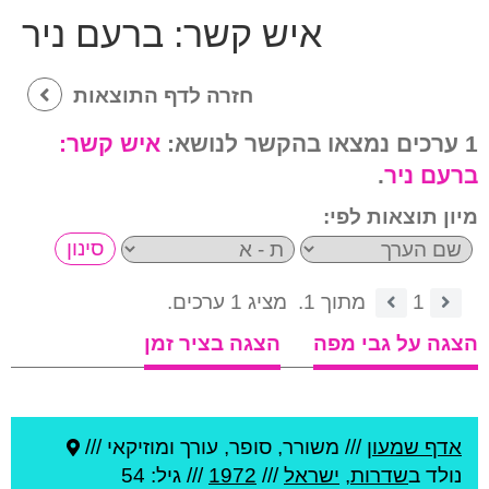
איש קשר:
ברעם ניר
חזרה לדף התוצאות
1 ערכים נמצאו בהקשר לנושא:
איש קשר:
ברעם ניר
.
מיון תוצאות לפי:
1
מתוך 1.
מציג 1 ערכים.
הצגה על גבי מפה
הצגה בציר זמן
אדף שמעון
///
משורר, סופר, עורך ומוזיקאי ///
נולד ב
שדרות
,
ישראל
///
1972
/// גיל: 54