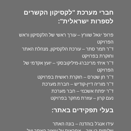
חברי מערכת "לקסיקון הקשרים
לספרות ישראלית":
פרופ' יגאל שוורץ – עורך ראשי של הלקסיקון וראש
הפרויקט
ד"ר תמר סתר – עורכת הלקסיקון, מנהלת האתר
וחוקרת בפרויקט
ד"ר איתי מרינברג-מיליקובסקי – יועץ אקדמי של
הפרויקט
ד"ר חן שטרס – חוקרת ראשית בפרויקט
ד"ר מוריה דיין-קודיש – חברת מערכת
ד"ר יפתח אשכנזי – חבר מערכת
נעם קרון – עוזרת מחקר בפרויקט
בעלי תפקידים באתר:
עידו אנג'ל בוהדנה – בונה האתר
שלומית בן צור – אחראית על עיצוב האתר ועל