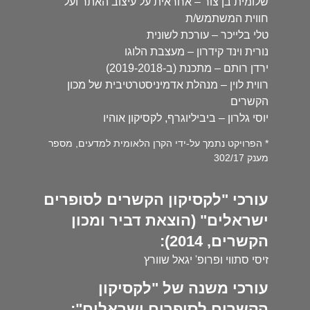
שלומית בן צור – אחראית על עיצוב האתר ועל
חווית המשתמש/ת
טלי בלייכר – עורכת לשונית
נורית וינד קידרון – מעצבת הלוגו
ירדן רותם – מתכנת (ב-2019-2018)
רווית לוין – מנהלת אדמיניסטרטיבית של מכון
הקשרים
יוסי גלרון – ביביליוגרף, לקסיקון אוהיו
* הפרויקט נתמך על-ידי הקרן הלאומית למדעים, מספר
מענק 302/17
עורכי "לקסיקון הקשרים לסופרים
ישראלים" (הוצאת דביר ומכון
הקשרים, 2014):
זיסי סתווי ופרופ' יגאל שוורץ
עורכי משנה של "לקסיקון
הקשרים לסופרים ישראלים":