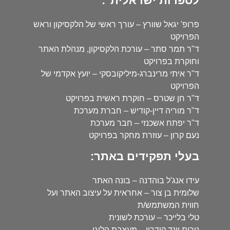
לספרות ישראלית":
פרופ' יגאל שוורץ – עורך ראשי של הלקסיקון וראש
הפרויקט
ד"ר תמר סתר – עורכת הלקסיקון, מנהלת האתר
וחוקרת בפרויקט
ד"ר איתי מרינברג-מיליקובסקי – יועץ אקדמי של
הפרויקט
ד"ר חן שטרס – חוקרת ראשית בפרויקט
ד"ר מוריה דיין-קודיש – חברת מערכת
ד"ר יפתח אשכנזי – חבר מערכת
נעם קרון – עוזרת מחקר בפרויקט
בעלי תפקידים באתר:
עידו אנג'ל בוהדנה – בונה האתר
שלומית בן צור – אחראית על עיצוב האתר ועל
חווית המשתמש/ת
טלי בלייכר – עורכת לשונית
נורית וינד קידרון – מעצבת הלוגו