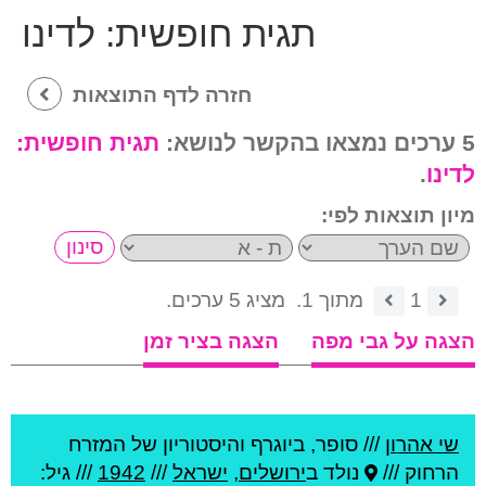
תגית חופשית:
לדינו
חזרה לדף התוצאות
5 ערכים נמצאו בהקשר לנושא:
תגית חופשית:
לדינו
.
מיון תוצאות לפי:
1
מתוך 1.
מציג 5 ערכים.
הצגה על גבי מפה
הצגה בציר זמן
שי אהרון
///
סופר, ביוגרף והיסטוריון של המזרח
הרחוק ///
נולד ב
ירושלים
,
ישראל
///
1942
/// גיל: