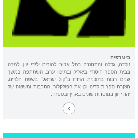
ביוגרפיה
נולדה, גדלה והתחנכה בתל אביב להורים ילידי יוון. למדה
בבית הספר היסודי ביאליק ובתיכון ערב. השתתפה במשך
שנים רבות בתוכנית הרדיו ב"קול ישראל" בשפת הלדינו.
חוקרת ספרות לדינו וכן את הפולקלור, התרבות והשואה של
יהודי יוון במוסדות שונים בארץ ובספרד.