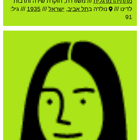
מתתיהו מרגלית
///
משוררת, חוקרת שירה ותרבות
לדינו ///
נולדה ב
תל אביב
,
ישראל
///
1935
/// גיל:
91