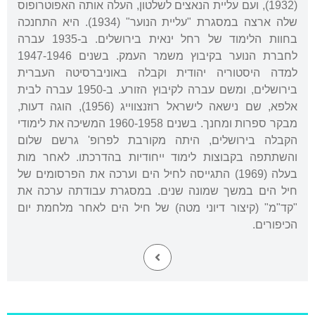
(1932), ועם עליית הנאצים לשלטון, העלה אותה האפוטרופוס
שלה ארצה במסגרת "עליית הנוער" (1934). היא התחנכה
בחוות הלימוד של רחל ינאית בירושלים. ב-1935 עברה
לחברת הנוער בקיבוץ משמר העמק. בשנים 1947-1946
למדה היסטוריה יהודית וקבלה באוניברסיטה העברית
בירושלים, ומשם עברה לקיבוץ הזורע. ב-1950 עברה לבית
אלפא, שם נישאה לישראל רוזנצווייג (1956), הוגה דעות,
מבקר ספרות ומחנך. בשנים 1960-1958 המשיכה את לימודי
הקבלה בירושלים, היתה מקורבת לפרופ' גרשם שלום
והשתתפה בקבוצות לימוד ייחודיות בהדרכתו. לאחר מות
בעלה (1969) התגייסה לחיל הים וערכה את הפרסומים של
חיל הים במשך שמונה שנים. במסגרת עבודתה ערכה את
"קד"מ" (קיצור דיוני מטה) של חיל הים לאחר מלחמת יום
הכיפורים.