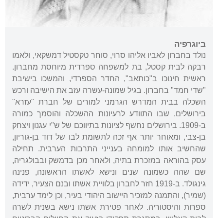
ביוגרפיה
נולד בחברון לאביו אליהו סרוי, סוחר טקסטיל דמשקאי, ולאמו
רבקה לבית קסטל, בת למשפחה ספרדית מיוחסת מחברון.
ראשית חינוכו ב"כותאב", החדר הספרדי, והמשכו בישיבת
"שדי חמד" בחברון. בגיל שמונה-עשרה עזב את הישיבה ורכש
השכלה בבית המדרש הגרמני למורים של חברת "עזרא"
בירושלים, שבו התוודע לרעיונות ההשכלה והוסמך כמורה
ב-1909. בירושלים נחשף לציונות בתיווכם של ש"י עגנון ויצחק
בן-צבי, ומאוחר יותר אף זכה לתשומת לבו של דוד בן-גוריון,
שהחשיב אותו למומחה בענייני התרבות הערבית. תחילה
עסק בהוראה במזכרת בתיה, ולאחר מכן בדמשק ובבולגריה,
שם שהה כשמונה שנים ונישא לאשתו הראשונה, פנינה
גינגולד. ב-1919 חזר לחברון בלוויית אשתו ובנם הצעיר, ידידה
(שמיר), והתמנה למזכיר היישוב היהודי בעיר, וכן לימד ערבית,
ספרות והיסטוריה. לאחר פטירת אשתו נישא בשנית לשרה