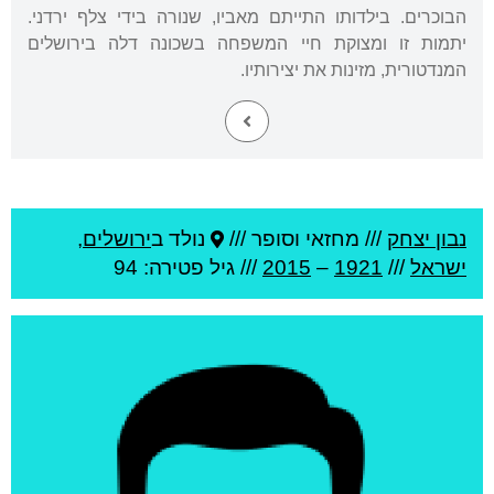
הבוכרים. בילדותו התייתם מאביו, שנורה בידי צלף ירדני.
יתמות זו ומצוקת חיי המשפחה בשכונה דלה בירושלים
המנדטורית, מזינות את יצירותיו.
נבון יצחק
///
מחזאי וסופר ///
נולד ב
ירושלים
,
ישראל
///
1921
–
2015
/// גיל
פטירה: 94