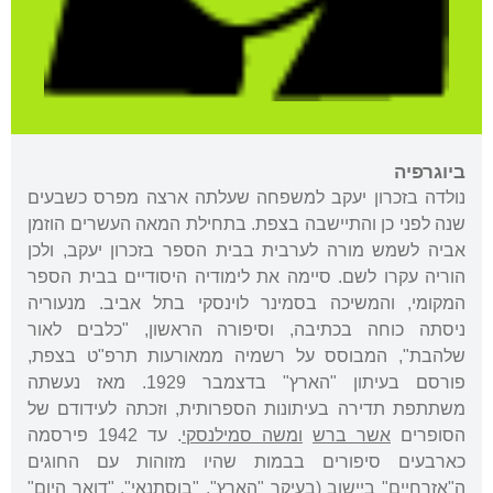
ביוגרפיה
נולדה בזכרון יעקב למשפחה שעלתה ארצה מפרס כשבעים
שנה לפני כן והתיישבה בצפת. בתחילת המאה העשרים הוזמן
אביה לשמש מורה לערבית בבית הספר בזכרון יעקב, ולכן
הוריה עקרו לשם. סיימה את לימודיה היסודיים בבית הספר
המקומי, והמשיכה בסמינר לוינסקי בתל אביב. מנעוריה
ניסתה כוחה בכתיבה, וסיפורה הראשון, "כלבים לאור
שלהבת", המבוסס על רשמיה ממאורעות תרפ"ט בצפת,
פורסם בעיתון "הארץ" בדצמבר 1929. מאז נעשתה
משתתפת תדירה בעיתונות הספרותית, וזכתה לעידודם של
הסופרים
אשר ברש
ומשה סמילנסקי
. עד 1942 פירסמה
כארבעים סיפורים בבמות שהיו מזוהות עם החוגים
ה"אזרחיים" ביישוב (בעיקר "הארץ", "בוסתנאי", "דואר היום"