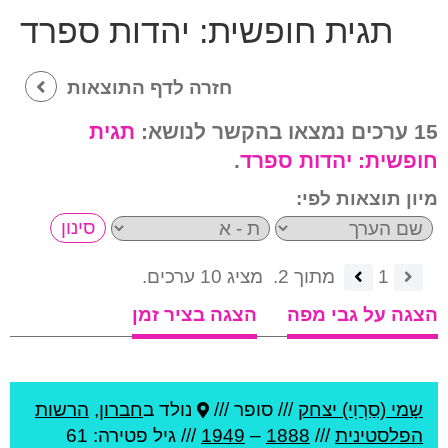
תגית חופשית:
יהדות ספרד
חזרה לדף התוצאות
15 ערכים נמצאו בהקשר לנושא:
תגית
חופשית:
יהדות ספרד
.
מיון תוצאות לפי:
1
מתוך 2.
מציג 10 ערכים.
הצגה על גבי מפה
הצגה בציר זמן
שָמי (סַרְוִי) יצחק
///
סופר ///
נולד ב
חברון
,
הרשות
הפלסטינית
///
1888
–
1949
/// גיל
פטירה: 61