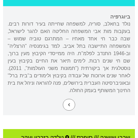
ביוגרפיה
נולד בחאלב, סוריה, למשפחה שחייתה בעיר דורות רבים.
בעקבות מות אבי המשפחה החליטה האם להגר לישראל,
שבה כבר חי אחד מאחיו – המתרגם טוביה שמוש –
והמשפחה התיישבה בתל אביב. למד בגימנסיה "הרצליה"
וב-1946 התנדב לפלמ"ח. היה ממייסדי הקיבוץ מעין ברוך,
שם חי שנים רבות. לימים תיאר את החיים בקיבוץ בעין
נוסטלגית אך ביקורתית ("תמונות משני העולמות", 2011).
לאחר שנים ארוכות של עבודה בקיבוץ ולימודים ב"בית ברל"
ובאוניברסיטה העברית בירושלים, פנה להוראה וניהל את בית
החינוך המשותף בעמק החולה.
שבבו שושנה
///
סופרת ///
נולדה ב
זכרון יעקב
,