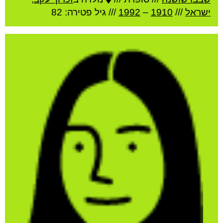
ישראל
///
1910
–
1992
/// גיל
פטירה: 82