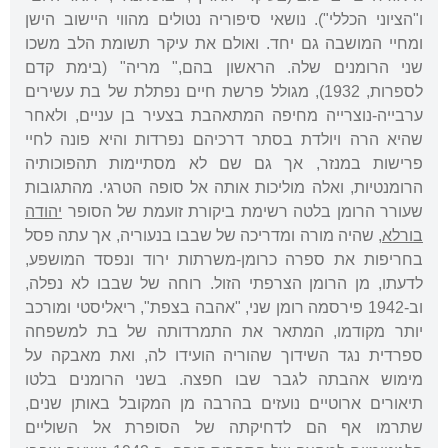
ו"הציוני הכללי"). נושאי סיפוריה נטולים מהווי היישוב הישן
ומחיי המושבה גם יחד. ואולם את עיקר תשומת הלב משכו
שני הרומנים שלה. הראשון בהם," מריה" (בימת קדם
לספרות, 1932), מגולל פרשת חיים נפתלת של בת עשירים
ערבייה-נוצרייה מחיפה המתאהבת בצעיר בן עניים, ולאחר
שהיא הרה ויולדת בסתר דרכיהם נפרדות והיא פונה לחיי
פרישות במנזר, אך גם שם לא מסתיימות תהפוכותיה
הרומנטיות, ואלה מוליכות אותה אל סופה הטרגי. מהתגובות
שעורר הרומן בלטה רשימת ביקורת זועמת של הסופר
יהודה
בורלא
, שהיה מורה ומדריכה של שבבו בנעוריה, אך עתה פסל
בחריפות את ספרה כרומן-משרתות ירוד ונפסד המושפע,
לדעתו, מן הרומן הצרפתי הזול. רוחה של שבבו לא נפלה,
וב-1942 פירסמה רומן שני, "אהבה בצפת", ריאליסטי ומורכב
יותר מקודמו, המתאר את התמרדותה של בת למשפחה
ספרדית נגד השידוך שהוריה הועידו לה, ואת מאבקה על
מימוש אהבתה לגבר שבו חפצה. בשני הרומנים בלטו
תיאורים ארוטיים נועזים בהרבה מן המקובל באותן שנים,
שתרמו אף הם לדחיקתה של הסופרת אל השוליים