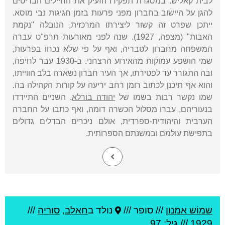
לבית קאליש. במסגרת תפקידו הזעיק את החיילים הבריטים
להגן על היישוב בחברון מפני פרעות בזמן חגיגות נבי מוסא.
ייתכן שפרט זה קשור ליצירתו המרכזית, הנובלה "נקמת
האבות" (מצפה, 1927). שנה לפני מאורעות תרפ"ט עברה
המשפחה מחברון לטבריה, ואף על פי שלא נכחו בפרעות,
שמי הושפע עמוקות מהאירוע הרצחני. ב-1930 עבר לחיפה,
ובה התגורר עד לפטירתו, אך העיר חברון נשארה בלב הווייתו,
והוא אף תיכנן לכתוב רומן רחב יריעה על קורות הקהילה בה.
שמו נקשר רבות בשמו של
יהודה בורלא
. השניים התיידדו
בנעוריהם, עברו מסלול הכשרה דומה, ואף כתבו על החברה
הערבית והיהודית-ספרדית, אולם ניכרים הבדלים גדולים
בתפישת עולמם ובמשנתם הספרותית.
שמוֹש אמנון
///
סופר ///
נולד ב
חאלב
,
סוריה
///
1929
/// גיל: 97