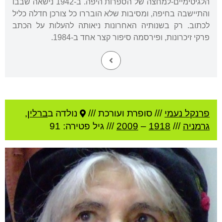
הלגיטימיים-למחצה של הספרות היפה. ב-1942 נישאה שבבו
והתיישבה בחיפה, ומסיבות שלא הובררו כל צורכן חדלה כליל
לכתוב. רק בשנותיה האחרונות ניאותה להעלות על הכתב
פרקי זיכרונות, ופירסמה סיפור קצר אחד ב-1984.
פרנקל נעמי
///
סופרת ועורכת ///
נולדה ב
ברלין
,
גרמניה
///
1918
–
2009
/// גיל
פטירה: 91