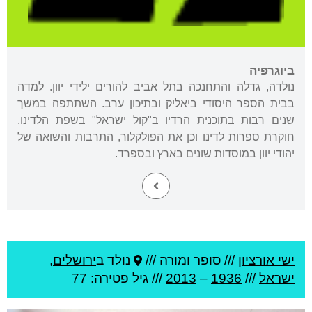
ביוגרפיה
נולדה, גדלה והתחנכה בתל אביב להורים ילידי יוון. למדה
בבית הספר היסודי ביאליק ובתיכון ערב. השתתפה במשך
שנים רבות בתוכנית הרדיו ב"קול ישראל" בשפת הלדינו.
חוקרת ספרות לדינו וכן את הפולקלור, התרבות והשואה של
יהודי יוון במוסדות שונים בארץ ובספרד.
ישי אורציון
///
סופר ומורה ///
נולד ב
ירושלים
,
ישראל
///
1936
–
2013
/// גיל
פטירה: 77