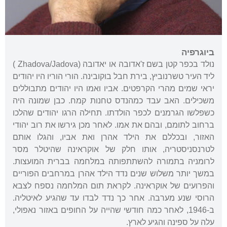
ביוגרפיה
נולד בכפר קטן בשם ז'אדובה או יאדובה (Zhadova/Jadova )
ליד העיר טשרנוביץ, בירת חבל בוקובינה. הורי הוריו היו יהודים
יראי שמים מהרי הקרפטים. אביו ואמו היו יהודים מתבוללים
משכילים. האב עבד כמהנדס טחנות קמח. כבן שמונה היה
כשפלשו הגרמנים לכפר הולדתו. תחילה הרגו יהודים שהלכו
ברחוב לתומם, ובהם את אמו. לאחר מכן גירשו את רוב יהודי
האזור, ובכללם את הילד אהרן ואת אביו, והגלו אותם
לטרנסניסטריה, אותו חלק של אוקראינה שהיטלר מסר
לרומניה בתמורה להשתתפותה במלחמה בברית המועצות.
במשך יותר משלוש שנים נדד הילד אהרן במרחבים הפוריים
והפרועים של אוקראינה. לקראת תום המלחמה נספח לצבא
הרוסי שנע מערבה. אחר כך נדד לבדו עד שהגיע לאיטליה.
ב-1946, לאחר כמה חודשי שהייה על החופים באזור נאפולי,
עלה על ספינה והגיע לארץ.