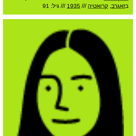
ב
זאגרב
,
קרואטיה
///
1935
/// גיל: 91