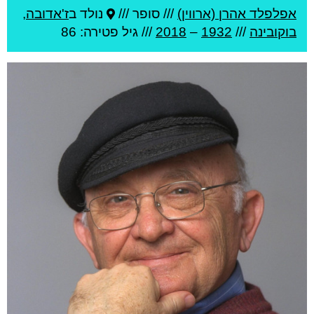
אפלפלד אהרן (ארווין)
///
סופר ///
נולד ב
ז'אדובה
,
בוקובינה
///
1932
–
2018
/// גיל
פטירה: 86