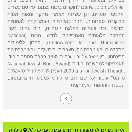
בברקלי. בתקופה זו הדריך תלמידי מחקר רבים, בהם
ישראלים רבים, שהפכו לחוקרים בזכות עצמם. פירסם עשרים
וארבעה ספרים, וכן עשרות מאמרי מחקר ומאות מסות
בביקורת ספרותית. חבר באקדמיה האמריקנית לאמנויות
ומדעים, זכה פעמיים במלגת גוגנהיים, והיה עמית בקרן
המחקר הלאומית האמריקנית למדעי הרוח (National
Endowment for the Humanities), במכון ללימודים
מתקדמים באוניברסיטה העברית בירושלים ובאוניברסיטת
פרינסטון. בין שאר עיטוריו, זכה ב-1982 בפרס הספר היהודי
האמריקני למחשבה יהודית (National Jewish Book Award
For Jewish Thought). ב-2009 העניק לו העיתון "לוס אנג'לס
טיימס" עיטור על שם רוברט קירש למפעל חיים בתחום
הספרות וההגות האמריקנית.
איתן מרים
///
משוררת, מתרגמת ועורכת ///
נולדה