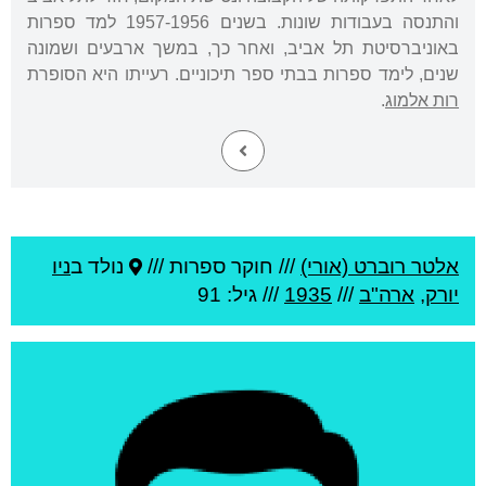
והתנסה בעבודות שונות. בשנים 1957-1956 למד ספרות
באוניברסיטת תל אביב, ואחר כך, במשך ארבעים ושמונה
שנים, לימד ספרות בבתי ספר תיכוניים. רעייתו היא הסופרת
רות אלמוג
.
אלטר רוברט (אורי)
///
חוקר ספרות ///
נולד ב
ניו
יורק
,
ארה"ב
///
1935
/// גיל: 91