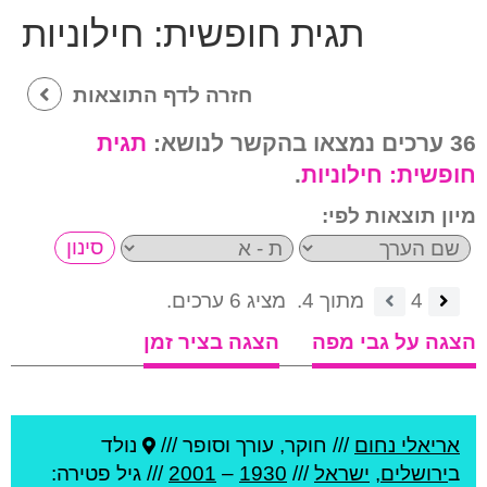
תגית חופשית:
חילוניות
חזרה לדף התוצאות
36 ערכים נמצאו בהקשר לנושא:
תגית
חופשית:
חילוניות
.
מיון תוצאות לפי:
4
מתוך 4.
מציג 6 ערכים.
הצגה על גבי מפה
הצגה בציר זמן
אריאלי נחום
///
חוקר, עורך וסופר ///
נולד
ב
ירושלים
,
ישראל
///
1930
–
2001
/// גיל
פטירה: