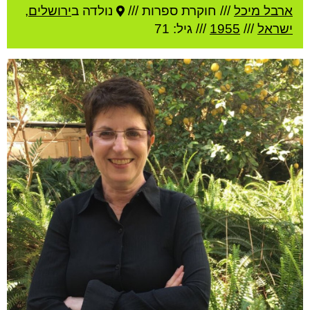
ארבל מיכל
///
חוקרת ספרות ///
נולדה ב
ירושלים
,
ישראל
///
1955
/// גיל: 71