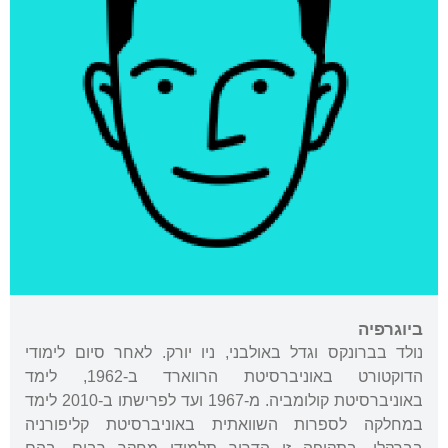
ביוגרפיה
נולד בברונקס וגדל באולבני, ניו יורק. לאחר סיום לימודי
הדוקטורט באוניברסיטת הרווארד ב-1962, לימד
באוניברסיטת קולומביה. מ-1967 ועד לפרישתו ב-2010 לימד
במחלקה לספרות השוואתית באוניברסיטת קליפורניה