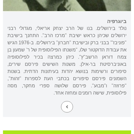
ביוגרפיה
נולד בירושלים. בנו של הרב יצחק אריאלי, מגדולי רבני
ירושלים שכיהן כראש ישיבת "מרכז הרב". התחנך בישיבת
"פוניבז"' בבני ברק ובישיבת "חברון" בירושלים. ב-1976 הגיש
את עבודת הדוקטור שלו, "משנתו הפילוסופית של ר' שמעון בן
צמח דוראן הרשב"ץ". כיהן כמרצה בכיר לפילוסופיה
באוניברסיטת בר-אילן. משנות השישים פירסם שירים,
סיפורים ורשימות בנושא יהדות בעיתונות הדתית. בשנות
השמונים פירסם סיפורים בכתבי העת לספרות "זהות",
"פרוזה" ו"מבוע". פירסם שלושה ספרי מחקר, מסה
פילוסופית, שישה רומנים ומחזה אחד.