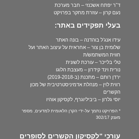
ד"ר יפתח אשכנזי – חבר מערכת
נעם קרון – עוזרת מחקר בפרויקט
בעלי תפקידים באתר:
עידו אנג'ל בוהדנה – בונה האתר
שלומית בן צור – אחראית על עיצוב האתר ועל
חווית המשתמש/ת
טלי בלייכר – עורכת לשונית
נורית וינד קידרון – מעצבת הלוגו
ירדן רותם – מתכנת (ב-2019-2018)
רווית לוין – מנהלת אדמיניסטרטיבית של מכון
הקשרים
יוסי גלרון – ביביליוגרף, לקסיקון אוהיו
* הפרויקט נתמך על-ידי הקרן הלאומית למדעים, מספר
מענק 302/17
עורכי "לקסיקון הקשרים לסופרים