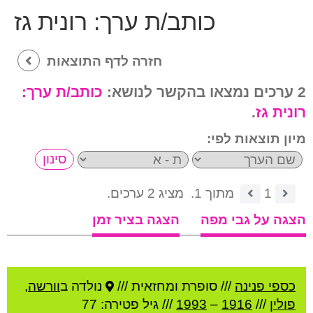
כותב/ת ערך:
רונית גז
חזרה לדף התוצאות
2 ערכים נמצאו בהקשר לנושא:
כותב/ת ערך:
רונית גז
.
מיון תוצאות לפי:
1
מתוך 1.
מציג 2 ערכים.
הצגה על גבי מפה
הצגה בציר זמן
כספי פנינה
///
סופרת ומחזאית ///
נולדה ב
וורשה
,
פולין
///
1916
–
1993
/// גיל
פטירה: 77