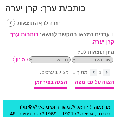
כותב/ת ערך:
קרן יערה
חזרה לדף התוצאות
1 ערכים נמצאו בהקשר לנושא:
כותב/ת ערך:
קרן יערה
.
מיון תוצאות לפי:
1
מתוך 1.
מציג 1 ערכים.
הצגה על גבי מפה
הצגה בציר זמן
מר (מוהר) יחיאל
///
משורר ופזמונאי ///
נולד
ב
טרנוב
,
גליציה
///
1921
–
1969
/// גיל
פטירה: 48