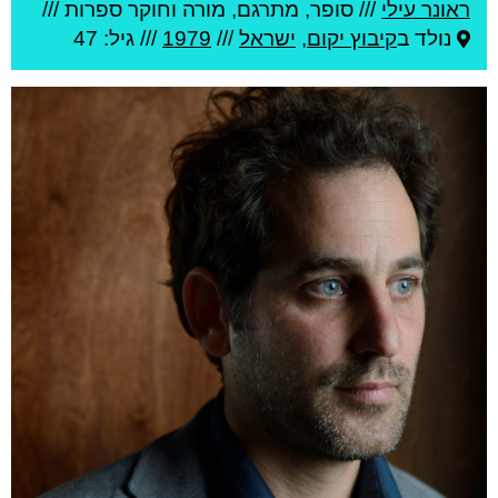
ראונר עילי
///
סופר, מתרגם, מורה וחוקר ספרות ///
נולד ב
קיבוץ יקום
,
ישראל
///
1979
/// גיל: 47