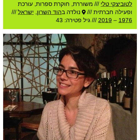
לטוביצקי טלי
///
משוררת, חוקרת ספרות, עורכת
ופעילה חברתית ///
נולדה ב
הוד השרון
,
ישראל
///
1976
–
2019
/// גיל
פטירה: 43