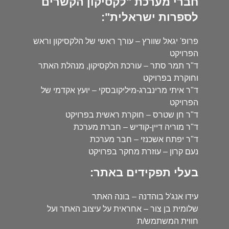
חברי מערכת "לקסיקון הקשרים
לספרות ישראלית":
פרופ' יגאל שוורץ – עורך ראשי של הלקסיקון וראש
הפרויקט
ד"ר תמר סתר – עורכת הלקסיקון, מנהלת האתר
וחוקרת בפרויקט
ד"ר איתי מרינברג-מיליקובסקי – יועץ אקדמי של
הפרויקט
ד"ר חן שטרס – חוקרת ראשית בפרויקט
ד"ר מוריה דיין-קודיש – חברת מערכת
ד"ר יפתח אשכנזי – חבר מערכת
נעם קרון – עוזרת מחקר בפרויקט
בעלי תפקידים באתר:
עידו אנג'ל בוהדנה – בונה האתר
שלומית בן צור – אחראית על עיצוב האתר ועל
חווית המשתמש/ת