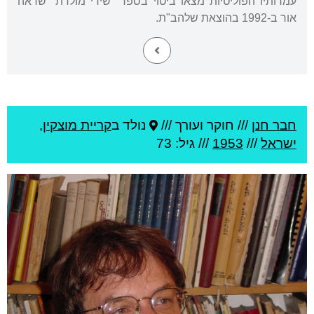
עמדותיו הפוליטיות מצאו ביטוי בספר "שירי מולדת" שראה
אור ב-1992 בהוצאת שלהב"ת.
חבר חנן
///
חוקר ועורך ///
נולד ב
קריית מוצקין
,
ישראל
///
1953
/// גיל: 73