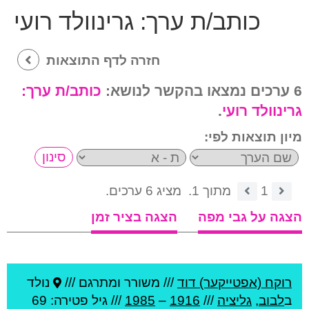
כותב/ת ערך:
גרינוולד רועי
חזרה לדף התוצאות
6 ערכים נמצאו בהקשר לנושא:
כותב/ת ערך:
גרינוולד רועי
.
מיון תוצאות לפי:
1
מתוך 1.
מציג 6 ערכים.
הצגה על גבי מפה
הצגה בציר זמן
רוקח (אפטייקער) דוד
///
משורר ומתרגם ///
נולד
ב
לבוב
,
גליציה
///
1916
–
1985
/// גיל
פטירה: 69