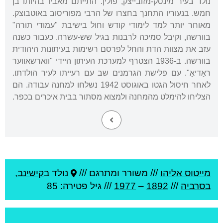
נולד בעיר מינסק-מזובייצק, פולין. התייתם מאביו בהיותו בן
חמש. בנעוריו התחנך בחצרו של הרבי מפוריסוב באוטבוצק.
מאוחר יותר למד לימודי קודש וחול בישיבת "עמודי תורה"
בוורשה, וקיבל סמיכה לרבנות בגיל שש-עשרה. כעבור כשנה
עזב את מצוות הדת והחל לפרסם רשימות בעיתונות היהודית
בוורשה. ב-1936 הצטרף למערכת העיתון היידי "ווארשאווער
ראַדיאָ". עם פלישת הגרמנים שב עם רעייתו לעיר הולדתו.
לאחר חיסול הגטו באוגוסט 1942 נשלחו למחנה עבודה. הם
הצליחו להימלט מהמחנה ולמצוא מסתור בבית איכרים בכפר.
מייטוס אליהו
///
משורר ומתרגם ///
נולד ב
קישינב
,
בסרביה
///
1892
–
1977
/// גיל
פטירה: 85