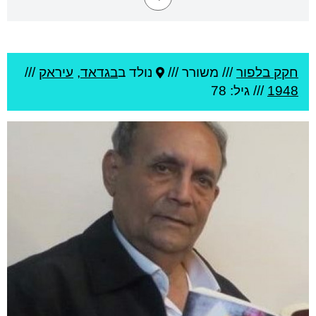
חקק בלפור
///
משורר ///
נולד ב
בגדאד
,
עיראק
///
1948
/// גיל: 78