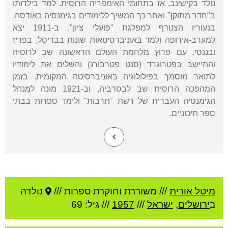
נולד בקישינב, אז בתחומי האימפריה הרוסית. למד בילדותו
ב"חדר מתוקן" ואחר כך המשיך ללימודים בגימנסיה באודסה.
בנעוריו הצטרף למפלגת "פועלי ציון". ב-1911 יצא
למערב-אירופה ולמד באוניברסיטאות שונות בבריסל, בפריז
ובננסי. עם פרוץ מלחמת העולם הראשונה שב לרוסיה
והתיישב בפטרוגרד (סנט פטרבורג) והשלים את לימודיו
לתואר מוסמך בפילולוגיה באוניברסיטה המקומית. בזמן
המהפכה הרוסית שב לבסרביה, וב-1921 מונה למנהל
הגימנסיה העברית של רשת "תרבות" ולימד ספרות בבתי
ספר תיכוניים.
מיטל אורית
///
משוררת וחוקרת ספרות ///
נולדה
ב
ירושלים
,
ישראל
///
1957
/// גיל: 69