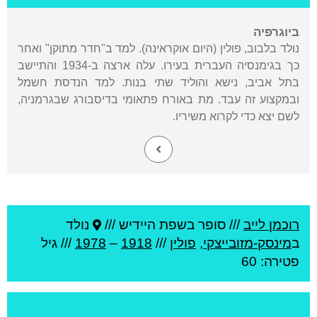
ביוגרפיה
נולד בלבוב, פולין (היום אוקראינה). למד ב"חדר מתוקן" ואחר
כך בגימנסיה העברית בעירו. עלה ארצה ב-1934 והתיישב
בתל אביב, נישא והוליד שתי בנות. למד הנדסת חשמל
ובמקצוע זה עבד. מת באורח פתאומי בדיסבורג שבגרמניה,
לשם יצא כדי לקרוא משיריו.
רוכמן לייב
///
סופר בשפת היידיש ///
נולד
ב
מינסק-מזובייצקי
,
פולין
///
1918
–
1978
/// גיל
פטירה: 60