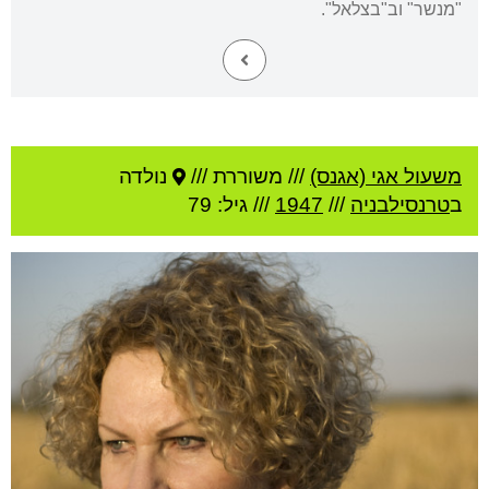
"מנשר" וב"בצלאל".
משעול אגי (אגנס)
///
משוררת ///
נולדה
ב
טרנסילבניה
///
1947
/// גיל: 79