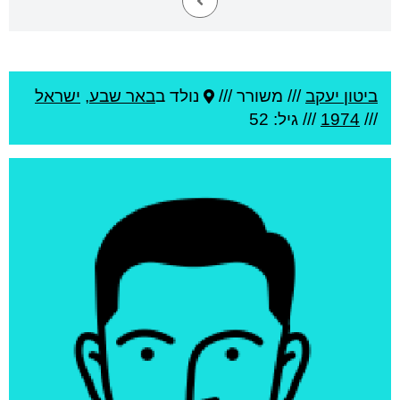
ביטון יעקב
///
משורר ///
נולד ב
באר שבע
,
ישראל
///
1974
/// גיל: 52