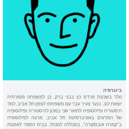
ביוגרפיה
נולד בשכונת פרדס כץ בבני ברק, בן למשפחה מסורתית
יוצאת לוב. כנער צעיר עבר עם משפחתו לצפון תל אביב. למד
היסטוריה ופילוסופיה לתואר שני במכון להיסטוריה ופילוסופיה
של המדעים באוניברסיטת תל אביב. מרצה לפילוסופיה
ב"קמרה אובסקורה", במכללה למִנהל, בבית הספר לאמנות