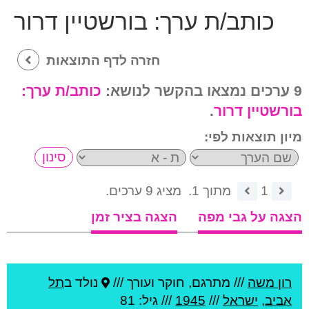
כותב/ת ערך:
בורשטיין דרור
חזרה לדף התוצאות
9 ערכים נמצאו בהקשר לנושא:
כותב/ת ערך:
בורשטיין דרור
.
מיון תוצאות לפי:
1
מתוך 1.
מציג 9 ערכים.
הצגה על גבי מפה
הצגה בציר זמן
רון משה
///
מתרגם, חוקר ועורך ///
נולד ב
תל
אביב
,
ישראל
///
1945
/// גיל: 81