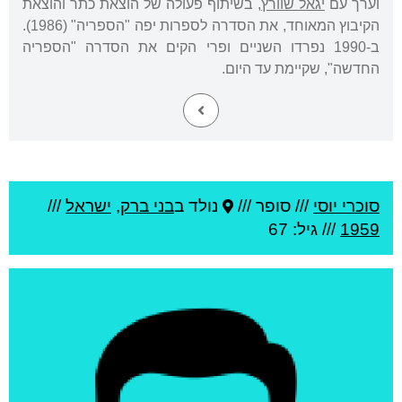
וערך עם
יגאל שוורץ
, בשיתוף פעולה של הוצאת כתר והוצאת
הקיבוץ המאוחד, את הסדרה לספרות יפה "הספריה" (1986).
ב-1990 נפרדו השניים ופרי הקים את הסדרה "הספריה
החדשה", שקיימת עד היום.
סוכרי יוסי
///
סופר ///
נולד ב
בני ברק
,
ישראל
///
1959
/// גיל: 67