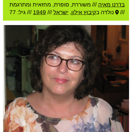
בז'רנו מאיה
///
משוררת, סופרת, מחזאית ומתרגמת
///
נולדה ב
קיבוץ אילון
,
ישראל
///
1949
/// גיל: 77