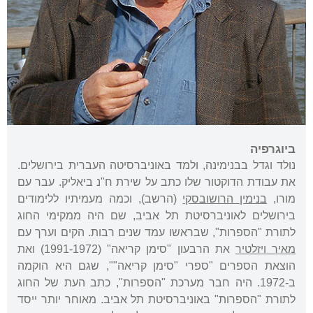
ביוגרפיה
נולד וגדל בבנימינה, ולמד באוניברסיטה העברית בירושלים.
את עבודת הדוקטור שלו כתב על שירת ח"נ ביאליק. עבר עם
מורו,
בנימין הרושובסקי
(הרשב), וכמה מעמיתיו ללימודים
בירושלים לאוניברסיטת תל אביב, שם היה ממקימי החוג
לתורת "הספרות", שבראשו עמד שנים רבות. הקים וערך עם
מאיר ויזלטיר
את הרבעון "סימן קריאה" (1991-1972) ואת
הוצאת הספרים "ספרי "סימן קריאה"", שגם היא הוקמה
ב-1972. היה חבר מערכת "הספרות", כתב העת של החוג
לתורת "הספרות" באוניברסיטת תל אביב. מאוחר יותר ייסד