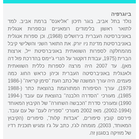
ביוגרפיה
נולד בתל אביב, בוגר תיכון "אליאנס" ברמת אביב. למד
לתואר ראשון בלימודים רומאניים ובספרות אנגלית
באוניברסיטה העברית בירושלים (1968), וכן ספרות אנגלית
באוניברסיטת מדינת ניו יורק. את התואר השני והשלישי קיבל
מהמחלקה לספרות השוואתית באוניברסיטת ייל, ארצות
הברית (1975, עבודת דוקטור על הנרי ג'יימס בהדרכת פול דה
מאן). עד 2007 היה מרצה לספרות כללית השוואתית
ולאנגלית באוניברסיטה העברית וכיהן כראש החוג כמה
פעמים. היה עורך המשנה של כתב העת "סימן קריאה" (1986-
1979), עורך הסיפורת המתורגמת בהוצאת כתר (1988-
1985), מעורכי "הסדרה הלבנה" בהוצאת עם עובד (1994-
1990) ומעורכי סדרת "הכבשה השחורה" של הקיבוץ המאוחד
(2002-1994). מאז 2002 מעורכי "ספריה לעם" של עם עובד.
פירסם קובץ סיפורים, "אבדות קלות", סיפורים (הקיבוץ
המאוחד, 2003). מומחה לג'ז, כתב על ג'ז ומגיש תוכנית רדיו
של מוזיקה בסגנון זה.