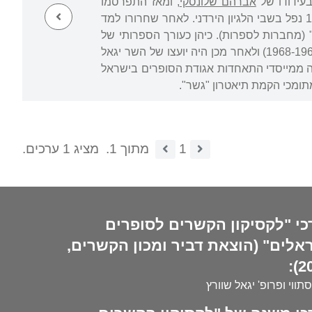
עידודו של
אברהם שלונסקי
, ומאז התפרסמו
שיריו בבמות שונות. ב-1947 היה ממקימי קיבוץ רבדים, לחם בפלמ"ח בגוש עציון ובמאי 1948 נפל בשבי הלגיון הירדני. לאחר שחרורו למד
1 יצא לאור קובץ שיריו "נהר חוזר" (מחברות לספרות). כיהן כעורך הספרותי של
"משא" בעיתון "למרחב" וכמרצה לספרות. שימש כנספח תרבות בשגרירות ישראל בברזיל (1968-1966) ולאחר מכן היה יועצו של השר יגאל
וה", יצא ב-1969. בתחילת שנות השבעים היה ממייסדי התאחדות אגודת הסופרים בישראל
מתומכי הקמת תיאטרון "גשר".
1
מתוך 1.
מציג 1 ערכים.
כי "לקסיקון הקשרים לסופרים
אלים" (הוצאת דביר ומכון הקשרים,
20
סתווי ופרופ' יגאל שוורץ