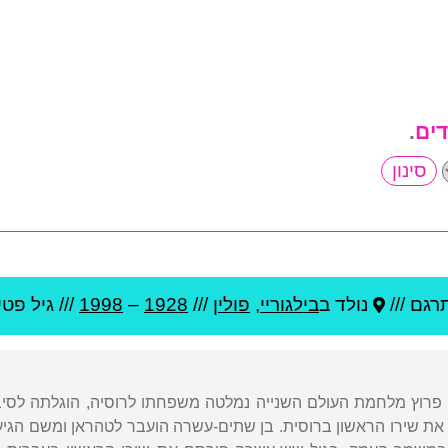
דים
.
רגם ///
נולד ב
בילגוריי
,
פולין
///
1928
–
1998
/// גיל
פטיר
. עם פרוץ מלחמת העולם השנייה נמלטה משפחתו לרוסיה, הוגלתה לס