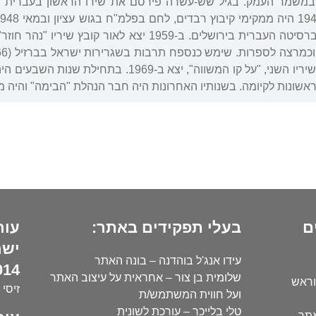
 במשמר העמק. בגיל שש-עשרה פירסם את שירו הראשון בעברית ב
ספרות ופילוסופיה באוניברסיטה העברית בירושלים. ב-959
אלון (1977-1969). קובץ שיריו השני, "על קו המשו
הראשונות לקיומה. בשנותיו האחרונות היה חבר הנהלת "הבימה" והיה 
ם
בעלי תפקידים באתר:
עור
ישר
עידו אנג'ל בוהדנה – בונה האתר
14):
שלומית בן צור – אחראית על עיצוב האתר
וראש
זיסי 
ועל חווית המשתמש/ת
טלי בלייכר – עורכת לשונית
אתר