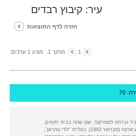
עיר:
קיבוץ רבדים
חזרה לדף התוצאות
1
מתוך 1.
מציג 1 ערכים.
ה: 70
יביר וברחה לסמרקנד, שם שהה בבית יתומים.
בגיל אחת-עשרה פירסם את שירו הראשון ברוסית. בן שתים-עשרה הועבר לטהראן ומשם הגיע ארצה (פברואר 1943), בעליית "ילדי טהראן",