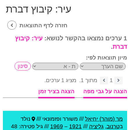
עיר:
קיבוץ דברת
חזרה לדף התוצאות
1 ערכים נמצאו בהקשר לנושא:
עיר:
קיבוץ
דברת
.
מיון תוצאות לפי:
1
מתוך 1.
מציג 1 ערכים.
הצגה על גבי מפה
הצגה בציר זמן
מר (מוהר) יחיאל
///
משורר ופזמונאי ///
נולד
ב
טרנוב
,
גליציה
///
1921
–
1969
/// גיל
פטירה: 48