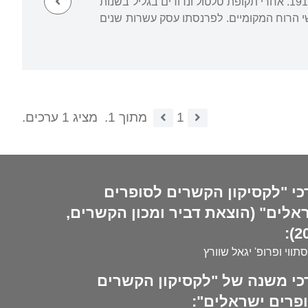
של חברת "עזרה" בירושלים. שהה תקופה נוספת בפולין מטעמי בריאות, ושב ארצה בערך ב-1911. אחרי תקופת טלטול ונדודים בגליל בשנות
שי הרוח המקומיים. לפרנסתו עסק עשרות שנים
1
מתוך 1.
מציג 1 ערכים.
כי "לקסיקון הקשרים לסופרים
אלים" (הוצאת דביר ומכון הקשרים,
20
סתווי ופרופ' יגאל שוורץ
כי משנה של "לקסיקון הקשרים
פרים ישראלים":