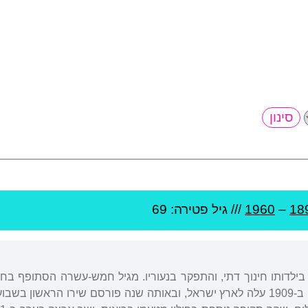
18
–
1960
/// גיל
פטירה: 69
קיבל בילדותו חינוך דתי, והתפקר בנעוריו. מגיל חמש-עשרה הסתופף 
בהוראה בעיירה מְלאבָה. ב-1909 עלה לארץ ישראל, ובאותה שנה פורסם שירו 