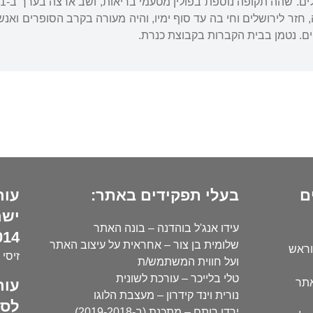
זר לירושלים וחי בה עד סוף ימיו, והיה מעורה בקרב הסופרים ואנ
ם. נטמן בבית הקברות בקבוצת כנרת.
ם
בעלי תפקידים באתר:
עור
ישר
עידו אנג'ל בוהדנה – בונה האתר
14):
שלומית בן צור – אחראית על עיצוב האתר
וראש
זיסי 
ועל חווית המשתמש/ת
טלי בלייכר – עורכת לשונית
עור
אתר
נורית וינד קידרון – מעצבת הלוגו
לסו
ירדן רותם – מתכנת (ב-2019-2018)