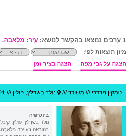
1 ערכים נמצאו בהקשר לנושא:
עיר:
מלאבה
.
מיון תוצאות לפי:
הצגה על גבי מפה
הצגה בציר זמן
טמקין מרדכי
///
משורר ///
נולד ב
שדלץ
,
פולין
///
91
ביוגרפיה
נולד בשֶדְלֶץ, פולין. 