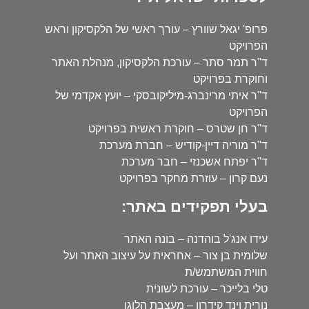
פרופ' יגאל שוורץ – עורך ראשי של הלקסיקון וראש
הפרויקט
ד"ר תמר סתר – עורכת הלקסיקון, מנהלת האתר
וחוקרת בפרויקט
ד"ר איתי מרינברג-מיליקובסקי – יועץ אקדמי של
הפרויקט
ד"ר חן שטרס – חוקרת ראשית בפרויקט
ד"ר מוריה דיין-קודיש – חברת מערכת
ד"ר יפתח אשכנזי – חבר מערכת
נעם קרון – עוזרת מחקר בפרויקט
בעלי תפקידים באתר:
עידו אנג'ל בוהדנה – בונה האתר
שלומית בן צור – אחראית על עיצוב האתר ועל
חווית המשתמש/ת
טלי בלייכר – עורכת לשונית
נורית וינד קידרון – מעצבת הלוגו