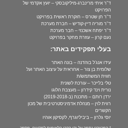
ד"ר איתי מרינברג-מיליקובסקי – יועץ אקדמי של
הפרויקט
ד"ר חן שטרס – חוקרת ראשית בפרויקט
ד"ר מוריה דיין-קודיש – חברת מערכת
ד"ר יפתח אשכנזי – חבר מערכת
נעם קרון – עוזרת מחקר בפרויקט
בעלי תפקידים באתר:
עידו אנג'ל בוהדנה – בונה האתר
שלומית בן צור – אחראית על עיצוב האתר ועל
חווית המשתמש/ת
טלי בלייכר – עורכת לשונית
נורית וינד קידרון – מעצבת הלוגו
ירדן רותם – מתכנת (ב-2019-2018)
רווית לוין – מנהלת אדמיניסטרטיבית של מכון
הקשרים
יוסי גלרון – ביביליוגרף, לקסיקון אוהיו
* הפרויקט נתמך על-ידי הקרן הלאומית למדעים, מספר