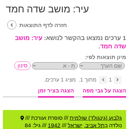
עיר:
מושב שדה חמד
חזרה לדף התוצאות
1 ערכים נמצאו בהקשר לנושא:
עיר:
מושב
שדה חמד
.
מיון תוצאות לפי:
1
מתוך 1.
מציג 1 ערכים.
הצגה על גבי מפה
הצגה בציר זמן
גלבוע (גינגולד) שולמית
///
סופרת ועורכת ///
נולדה ב
תל אביב
,
ישראל
///
1942
/// גיל: 84