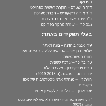
הפרויקט
ד"ר חן שטרס – חוקרת ראשית בפרויקט
ד"ר מוריה דיין-קודיש – חברת מערכת
ד"ר יפתח אשכנזי – חבר מערכת
נעם קרון – עוזרת מחקר בפרויקט
בעלי תפקידים באתר:
עידו אנג'ל בוהדנה – בונה האתר
שלומית בן צור – אחראית על עיצוב האתר ועל
חווית המשתמש/ת
טלי בלייכר – עורכת לשונית
נורית וינד קידרון – מעצבת הלוגו
ירדן רותם – מתכנת (ב-2019-2018)
רווית לוין – מנהלת אדמיניסטרטיבית של מכון
הקשרים
יוסי גלרון – ביביליוגרף, לקסיקון אוהיו
* הפרויקט נתמך על-ידי הקרן הלאומית למדעים, מספר
מענק 302/17