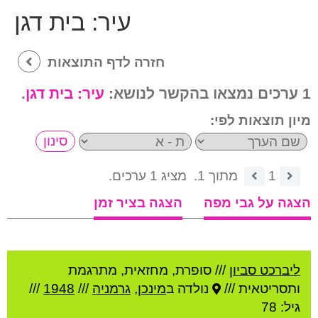
עיר:
בית דגן
חזרה לדף התוצאות
1 ערכים נמצאו בהקשר לנושא:
עיר:
בית דגן
.
מיון תוצאות לפי:
1
מתוך 1.
מציג 1 ערכים.
הצגה על גבי מפה
הצגה בציר זמן
ליברכט סביון
///
סופרת, מחזאית, מתרגמת
ותסריטאית ///
נולדה ב
מינכן
,
גרמניה
///
1948
///
גיל: 78