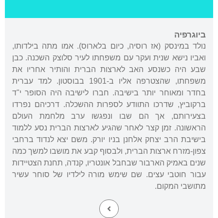
ביוגרפיה
נולד במינסק (אז רוסיה, כיום בלארוס). אמו מתה בילדותו,
ואביו נישא שנית ועקר עם משפחתו לעיר סלוצק השכנה. כבן
שבע היה כשנסע האב לארצות הברית והותיר אחריו את
משפחתו, שהצטרפה אליו ב-1901 בבוסטון. למד עברית
בחדר ומאוחר יותר בישיבה. חברו לישיבה היה הסופר י"ד
ברקוביץ, שדרכו התוודע לספרות ההשכלה. דרכיהם נפרדו
בצעירותם, אך הם שבו ונפגשו ערב מלחמת העולם
הראשונה. זמן קצר לאחר שהגיע לארצות הברית נסע ללמוד
בישיבת הרב יצחק אלחנן בניו יורק. משם יצא לנדוד ברחבי
צפון-מזרח ארצות הברית, ולבסוף קבע את מושבו למשך כמה
שנים באמיק הארבור שבחבל אונטריו, קנדה, תחנת הצטיידות
עבור חוטבי עצים. שם שימש מורה לילדיו של סוחר עשיר
מתושבי המקום.