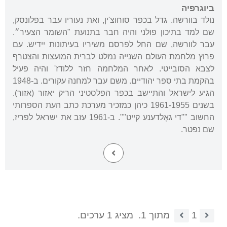
ביוגרפיה
נולד בוורשה. גדל בכפר סוחוצ'ין, ואת נעוריו עבר בפלונסק,
שם למד בתיכון פולני והיה חבר בתנועת "השומר הצעיר״.
עבר לוורשה, שם החל לפרסם משיריו בעיתונות יידיש. עם
פרוץ מלחמת העולם השנייה נמלט לברית המועצות והצטרף
לצבא הסובייטי. לאחר המלחמה חזר ללודז' והיה פעיל
בהקמת בתי ספר יהודיים. משם עבר למחנה עקורים. ב-1948
הגיע לישראל והתיישב בכפר הפלסטיני הריק יאזור (אזור).
בשנים 1961-1955 כיהן כמזכיר מערכת כתב העת הספרותי
החשוב ""די גאָלדענע קייט"". ב-1961 עזב את ישראל לפריז,
שם נפטר.
1
מתוך 1.
מציג 1 ערכים.