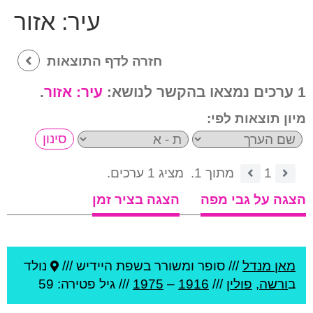
עיר:
אזור
חזרה לדף התוצאות
1 ערכים נמצאו בהקשר לנושא:
עיר:
אזור
.
מיון תוצאות לפי:
1
מתוך 1.
מציג 1 ערכים.
הצגה על גבי מפה
הצגה בציר זמן
מאן מנדל
///
סופר ומשורר בשפת היידיש ///
נולד
ב
ורשה
,
פולין
///
1916
–
1975
/// גיל
פטירה: 59